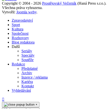
Copyright © 2004 - 2026
Prostějovský Večerník
(Haná Press s.r.o.).
Všechna práva vyhrazena.
Vytvořil:
Joomla weby
.
Zpravodajství
Sport
Kultura
Společnost
Rozhovory
Blog redaktora
Další
Seriály
Speciály
Soutěže
Redakce
Předplatné
Archiv
Inzerce / reklama
Kariéra
Kontakt
Vyhledávání
×