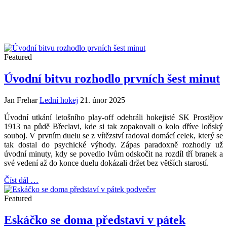
Featured
Úvodní bitvu rozhodlo prvních šest minut
Jan Frehar
Lední hokej
21. únor 2025
Úvodní utkání letošního play-off odehráli hokejisté SK Prostějov
1913 na půdě Břeclavi, kde si tak zopakovali o kolo dříve loňský
souboj. V prvním duelu se z vítězství radoval domácí celek, který se
tak dostal do psychické výhody. Zápas paradoxně rozhodly už
úvodní minuty, kdy se povedlo lvům odskočit na rozdíl tří branek a
své vedení až do konce duelu dokázali držet bez větších starostí.
Číst dál …
Featured
Eskáčko se doma představí v pátek