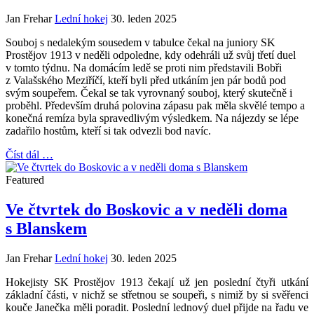
Jan Frehar
Lední hokej
30. leden 2025
Souboj s nedalekým sousedem v tabulce čekal na juniory SK
Prostějov 1913 v neděli odpoledne, kdy odehráli už svůj třetí duel
v tomto týdnu. Na domácím ledě se proti nim představili Bobři
z Valašského Meziříčí, kteří byli před utkáním jen pár bodů pod
svým soupeřem. Čekal se tak vyrovnaný souboj, který skutečně i
proběhl. Především druhá polovina zápasu pak měla skvělé tempo a
konečná remíza byla spravedlivým výsledkem. Na nájezdy se lépe
zadařilo hostům, kteří si tak odvezli bod navíc.
Číst dál …
Featured
Ve čtvrtek do Boskovic a v neděli doma
s Blanskem
Jan Frehar
Lední hokej
30. leden 2025
Hokejisty SK Prostějov 1913 čekají už jen poslední čtyři utkání
základní části, v nichž se střetnou se soupeři, s nimiž by si svěřenci
kouče Janečka měli poradit. Poslední lednový duel přijde na řadu ve