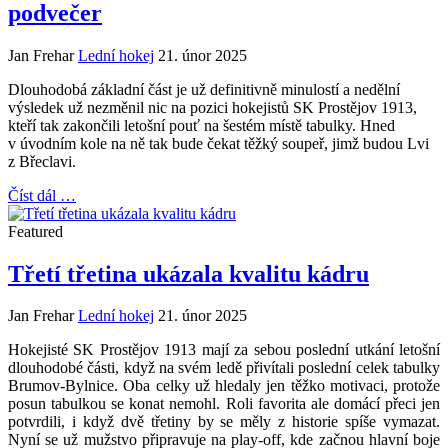
podvečer
Jan Frehar
Lední hokej
21. únor 2025
Dlouhodobá základní část je už definitivně minulostí a nedělní
výsledek už nezměnil nic na pozici hokejistů SK Prostějov 1913,
kteří tak zakončili letošní pouť na šestém místě tabulky. Hned
v úvodním kole na ně tak bude čekat těžký soupeř, jimž budou Lvi
z Břeclavi.
Číst dál …
Featured
Třetí třetina ukázala kvalitu kádru
Jan Frehar
Lední hokej
21. únor 2025
Hokejisté SK Prostějov 1913 mají za sebou poslední utkání letošní
dlouhodobé části, když na svém ledě přivítali poslední celek tabulky
Brumov-Bylnice. Oba celky už hledaly jen těžko motivaci, protože
posun tabulkou se konat nemohl. Roli favorita ale domácí přeci jen
potvrdili, i když dvě třetiny by se měly z historie spíše vymazat.
Nyní se už mužstvo připravuje na play-off, kde začnou hlavní boje