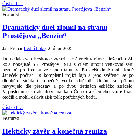
Číst dál …
Featured
Dramatický duel zlomil na stranu
Prostějova „Benzín“
Jan Frehar
Lední hokej
2. únor 2025
Do nedalekých Boskovic vyrazili ve čtvrtek v rámci vloženého 24.
kola hokejisté SK Prostějov 1913 s cílem utnout venkovní sérii
nezdarů proti celku ze spodu tabulky. Po delší době mohl kouč
Janeček počítat i s kompletní trojicí lajn a jeho svěřenci se po
dlouhém strádání konečně venku dočkali. Utkání se přitom
nevyvíjelo dle představ a po dvou třetinách eskáčko ztrácelo.
V poslední části ale díky brankám Čuříka a Černého skóre hráči
otočili a mohli oslavit zisk tolik potřebných bodů.
Číst dál …
Featured
Hektický závěr a konečná remíza