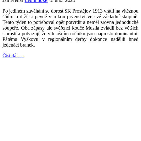
Jan Frehar
Lední hokej
5. únor 2025
Po jediném zaváhání se dorost SK Prostějov 1913 vrátil na vítěznou
šňůru a drží si pevně v rukou prvenství ve své základní skupině.
Tento týden to potřeboval opět potvrdit a neměl zrovna jednoduché
soupeře. Oba zápasy ale svěřenci kouče Musila zvládli bez větších
starostí a potvrzují, že v letošním ročníku jsou naprosto dominantní.
Pátému Vyškovu v regionálním derby dokonce nadělili hned
jedenáct branek.
Číst dál …