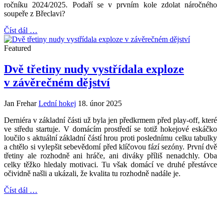
ročníku 2024/2025. Podaří se v prvním kole zdolat náročného
soupeře z Břeclavi?
Číst dál …
Featured
Dvě třetiny nudy vystřídala exploze
v závěrečném dějství
Jan Frehar
Lední hokej
18. únor 2025
Derniéra v základní části už byla jen předkrmem před play-off, které
ve středu startuje. V domácím prostředí se totiž hokejové eskáčko
loučilo s aktuální základní částí hrou proti poslednímu celku tabulky
a chtělo si vylepšit sebevědomí před klíčovou fází sezóny. První dvě
třetiny ale rozhodně ani hráče, ani diváky příliš nenadchly. Oba
celky těžko hledaly motivaci. Tu však domácí ve druhé přestávce
očividně našli a ukázali, že kvalita tu rozhodně nadále je.
Číst dál …