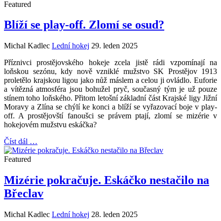
Featured
Blíží se play-off. Zlomí se osud?
Michal Kadlec
Lední hokej
29. leden 2025
Příznivci prostějovského hokeje zcela jistě rádi vzpomínají na
loňskou sezónu, kdy nově vzniklé mužstvo SK Prostějov 1913
proletělo krajskou ligou jako nůž máslem a celou ji ovládlo. Euforie
a vítězná atmosféra jsou bohužel pryč, současný tým je už pouze
stínem toho loňského. Přitom letošní základní část Krajské ligy Jižní
Moravy a Zlína se chýlí ke konci a blíží se vyřazovací boje v play-
off. A prostějovští fanoušci se právem ptají, zlomí se mizérie v
hokejovém mužstvu eskáčka?
Číst dál …
Featured
Mizérie pokračuje. Eskáčko nestačilo na
Břeclav
Michal Kadlec
Lední hokej
28. leden 2025