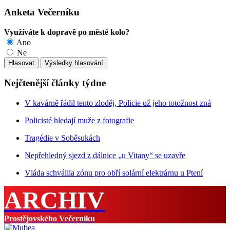
Anketa Večerníku
Využíváte k dopravě po městě kolo?
Ano
Ne
Nejčtenější články týdne
V kavárně řádil tento zloděj, Policie už jeho totožnost zná
Policisté hledají muže z fotografie
Tragédie v Soběsukách
Nepřehledný sjezd z dálnice „u Vitany“ se uzavře
Vláda schválila zónu pro obří solární elektrárnu u Ptení
ARCHIV
Prostějovského Večerníku