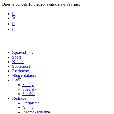
Dnes je
pondělí 10.8.2026
,
svátek slaví
Vavřinec
Zpravodajství
Sport
Kultura
Společnost
Rozhovory
Blog redaktora
Další
Seriály
Speciály
Soutěže
Redakce
Předplatné
Archiv
Inzerce / reklama