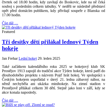
čtvrtek od 18.00 hodin, kdy zavítají do Boskovic, kde na ně čeká
souboj s posledním celkem tabulky. V neděli se následně představí
opět před domácím publikem, kdy přivítají soupeře z Blanska od
17.00 hodin.
Číst dál …
Featured
Tři desítky dětí přilákal lednový Týden
hokeje
Jan Frehar
Lední hokej
29. leden 2025
Také začátkem kalendářního roku 2025 se hokejový klub SK
Prostějov 1913 zapojil do tradiční akce Týden hokeje, která patří do
dlouhodobého projektu s názvem Pojď hrát hokej. Ve spolupráci s
Českým hokejem uspořádal v úterý 21. ledna zábavný nábor, na
němž nechyběla ani ukázka minihokeje. Na zimní stadion v
Prostějově přilákal celkem 30 dětí. Stejně jako loni v září, kdy se
akce konala naposledy.
Číst dál …