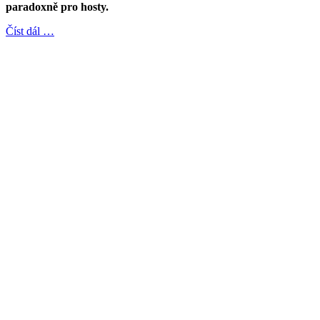
paradoxně pro hosty.
Číst dál …