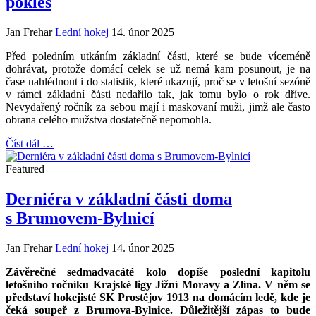
pokles
Jan Frehar
Lední hokej
14. únor 2025
Před poledním utkáním základní části, které se bude víceméně
dohrávat, protože domácí celek se už nemá kam posunout, je na
čase nahlédnout i do statistik, které ukazují, proč se v letošní sezóně
v rámci základní části nedařilo tak, jak tomu bylo o rok dříve.
Nevydařený ročník za sebou mají i maskovaní muži, jimž ale často
obrana celého mužstva dostatečně nepomohla.
Číst dál …
Featured
Derniéra v základní části doma
s Brumovem-Bylnicí
Jan Frehar
Lední hokej
14. únor 2025
Závěrečné sedmadvacáté kolo dopíše poslední kapitolu
letošního ročníku Krajské ligy Jižní Moravy a Zlína. V něm se
představí hokejisté SK Prostějov 1913 na domácím ledě, kde je
čeká soupeř z Brumova-Bylnice. Důležitější zápas to bude