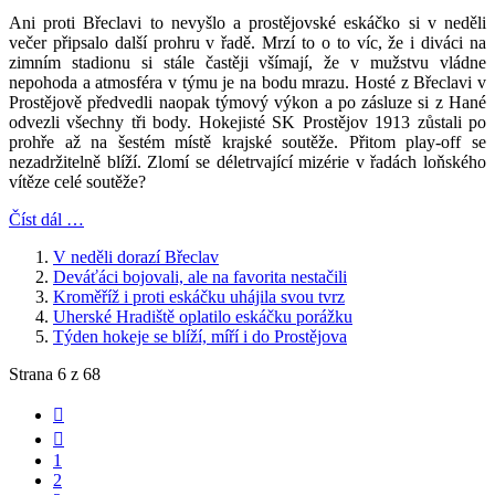
Ani proti Břeclavi to nevyšlo a prostějovské eskáčko si v neděli
večer připsalo další prohru v řadě. Mrzí to o to víc, že i diváci na
zimním stadionu si stále častěji všímají, že v mužstvu vládne
nepohoda a atmosféra v týmu je na bodu mrazu. Hosté z Břeclavi v
Prostějově předvedli naopak týmový výkon a po zásluze si z Hané
odvezli všechny tři body. Hokejisté SK Prostějov 1913 zůstali po
prohře až na šestém místě krajské soutěže. Přitom play-off se
nezadržitelně blíží. Zlomí se déletrvající mizérie v řadách loňského
vítěze celé soutěže?
Číst dál …
V neděli dorazí Břeclav
Deváťáci bojovali, ale na favorita nestačili
Kroměříž i proti eskáčku uhájila svou tvrz
Uherské Hradiště oplatilo eskáčku porážku
Týden hokeje se blíží, míří i do Prostějova
Strana 6 z 68
1
2