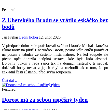
Featured
Z Uherského Brodu se vrátilo eskáčko bez
bodů
Jan Frehar
Lední hokej
12. únor 2025
V předposledním kole potřebovali svěřenci kouče Michala Janečka
získat body na půdě Uherského Brodu, pokud ještě chtěli pomýšlet
na posun v tabulce ze šestého místa nahoru. Na led soupeře ale
přesto opět dorazila neúplná sestava, kde byla řada absencí.
Bojovný výkon i řada šancí tak na domácí nestačily, ti naopak
dokázali hosty trestat z jejich chyb a rozhodli tak o tom, že po
základní části zůstanou před svým soupeřem.
Číst dál …
Featured
Dorost má za sebou úspěšný týden