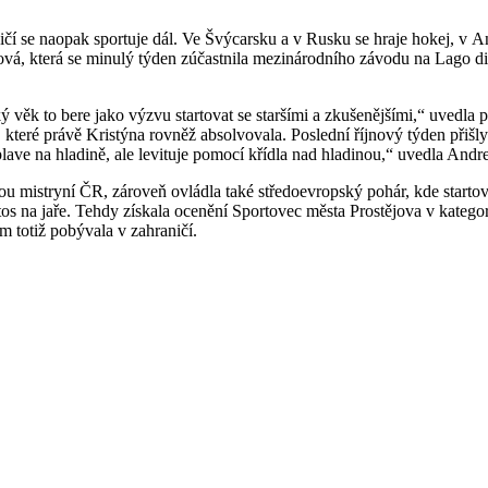
čí se naopak sportuje dál. Ve Švýcarsku a v Rusku se hraje hokej, v Angl
sová, která se minulý týden zúčastnila mezinárodního závodu na Lago di 
zký věk to bere jako výzvu startovat se staršími a zkušenějšími,“ uved
, které právě Kristýna rovněž absolvovala. Poslední říjnový týden přiš
plave na hladině, ale levituje pomocí křídla nad hladinou,“ uvedla Andr
u mistryní ČR, zároveň ovládla také středoevropský pohár, kde starto
tos na jaře. Tehdy získala ocenění Sportovec města Prostějova v katego
m totiž pobývala v zahraničí.