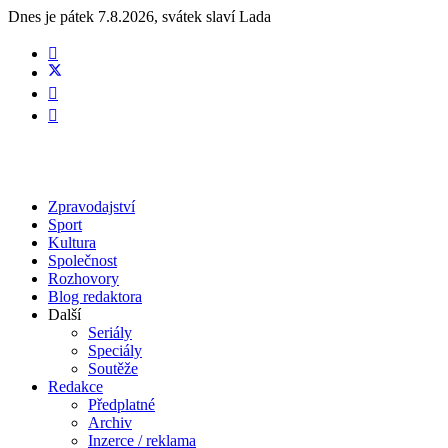
Dnes je
pátek 7.8.2026
,
svátek slaví
Lada
Zpravodajství
Sport
Kultura
Společnost
Rozhovory
Blog redaktora
Další
Seriály
Speciály
Soutěže
Redakce
Předplatné
Archiv
Inzerce / reklama