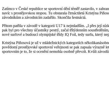
Zatímco v České republice se sportovní dění téměř zastavilo, v zahrani
navíc s prostějovskou stopou. Tu obstarala čtrnáctiletá Kristýna Piňo
závodníkům a závodnicím zadařilo. Skončila šestnáctá.
Přitom patřila v závodě v kategorii U17 k nejmladším. „I přes její ní
pak byl pro všechny účastníky pestrý, začal třítýdenním soustředěním
nové surfové a budoucí olympijské třídy IQ Foil, tedy surfu, který ne
Kristýna Piňosová je už v mládežnických kategoriích několikanásobno
povědomí prostějovské sportovní veřejnosti se pak zapsala výrazně le
sportovním je to, že si ocenění nemohla osobně převzít. Kvůli závodů