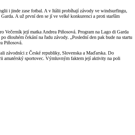
ii i jinde zase fotbal. A v Itálii probíhají závody ve windsurfingu,
Garda. A už první den se jí ve velké konkurenci a proti starším
la pro Večerník její matka Andrea Piňosová. Program na Lago di Garda
ly po dlouhém čekání na řadu závody. „Poslední den pak bude na startu
ea Piňosová.
vali závodníci z České republiky, Slovenska a Maďarska. Do
rii amatérský sportovec. Výmluvným faktem její aktivity na poli