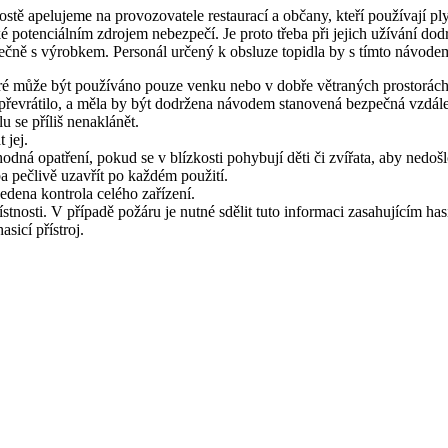
ostě apelujeme na provozovatele restaurací a občany, kteří používají p
é potenciálním zdrojem nebezpečí. Je proto třeba při jejich užívání do
lečně s výrobkem. Personál určený k obsluze topidla by s tímto návod
ré může být používáno pouze venku nebo v dobře větraných prostorách,
převrátilo, a měla by být dodržena návodem stanovená bezpečná vzdále
u se příliš nenaklánět.
t jej.
dná opatření, pokud se v blízkosti pohybují děti či zvířata, aby nedošl
a pečlivě uzavřít po každém použití.
dena kontrola celého zařízení.
tnosti. V případě požáru je nutné sdělit tuto informaci zasahujícím ha
sicí přístroj.