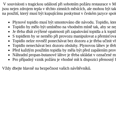
V souvislosti s tragickou událostí při sobotním požáru restaurace v M
jsou nejen zdrojem tepla v těchto zimních měsících, ale mohou být tak
na použití, který musí být kupujícímu poskytnut v českém jazyce spo
Plynové topidlo musí být smontováno dle návodu. Topidlo, kte
Topidlo by mělo být umístěno na vhodném místě tak, aby se ne
Je třeba dbát zvýšené opatrnosti při zapalování topidla a k topidl
S topidlem by se nemělo při provozu manipulovat a přemisťova
Topidlo nelze rovněž ponechávat bez dozoru a je třeba učinit vho
Topidlo nenechávat bez dozoru obsluhy. Plynovou láhev je třeb
Před každým použitím topidla by měla být před zapálením prove
Náhradní propan-butanové láhve je třeba ukládat v označené mís
Pro případný vznik požáru je vhodné mít k dispozici přenosný ha
Vždy dbejte hlavně na bezpečnost vašich návštěvníků.