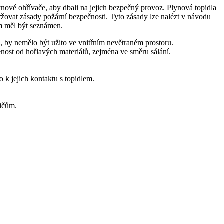
lynové ohřívače, aby dbali na jejich bezpečný provoz. Plynová topidla
držovat zásady požární bezpečnosti. Tyto zásady lze nalézt v návodu
em měl být seznámen.
 by nemělo být užito ve vnitřním nevětraném prostoru.
nost od hořlavých materiálů, zejména ve směru sálání.
o k jejich kontaktu s topidlem.
sičům.