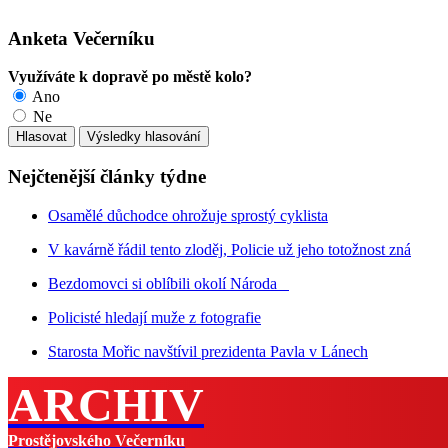
Anketa Večerníku
Využíváte k dopravě po městě kolo?
Ano
Ne
Nejčtenější články týdne
Osamělé důchodce ohrožuje sprostý cyklista
V kavárně řádil tento zloděj, Policie už jeho totožnost zná
Bezdomovci si oblíbili okolí Národa
Policisté hledají muže z fotografie
Starosta Mořic navštívil prezidenta Pavla v Lánech
ARCHIV
Prostějovského Večerníku