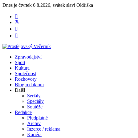
Dnes je
čtvrtek 6.8.2026
,
svátek slaví
Oldřiška
Zpravodajství
Sport
Kultura
Společnost
Rozhovory
Blog redaktora
Další
Seriály
Speciály
Soutěže
Redakce
Předplatné
Archiv
Inzerce / reklama
Kariéra