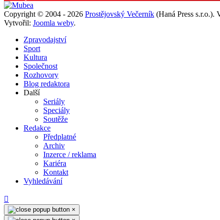
Copyright © 2004 - 2026
Prostějovský Večerník
(Haná Press s.r.o.).
Vytvořil:
Joomla weby
.
Zpravodajství
Sport
Kultura
Společnost
Rozhovory
Blog redaktora
Další
Seriály
Speciály
Soutěže
Redakce
Předplatné
Archiv
Inzerce / reklama
Kariéra
Kontakt
Vyhledávání
×