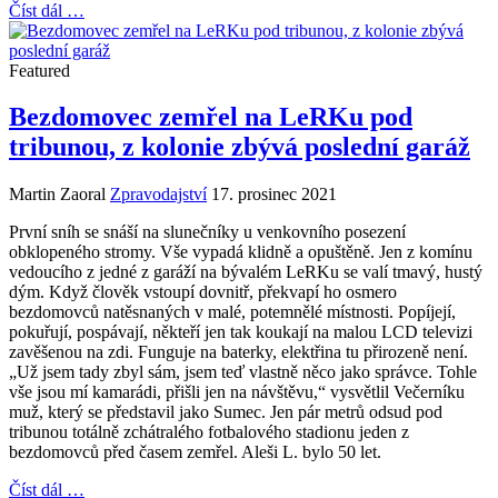
Číst dál …
Featured
Bezdomovec zemřel na LeRKu pod
tribunou, z kolonie zbývá poslední garáž
Martin Zaoral
Zpravodajství
17. prosinec 2021
První sníh se snáší na slunečníky u venkovního posezení
obklopeného stromy. Vše vypadá klidně a opuštěně. Jen z komínu
vedoucího z jedné z garáží na bývalém LeRKu se valí tmavý, hustý
dým. Když člověk vstoupí dovnitř, překvapí ho osmero
bezdomovců natěsnaných v malé, potemnělé místnosti. Popíjejí,
pokuřují, pospávají, někteří jen tak koukají na malou LCD televizi
zavěšenou na zdi. Funguje na baterky, elektřina tu přirozeně není.
„Už jsem tady zbyl sám, jsem teď vlastně něco jako správce. Tohle
vše jsou mí kamarádi, přišli jen na návštěvu,“ vysvětlil Večerníku
muž, který se představil jako Sumec. Jen pár metrů odsud pod
tribunou totálně zchátralého fotbalového stadionu jeden z
bezdomovců před časem zemřel. Aleši L. bylo 50 let.
Číst dál …