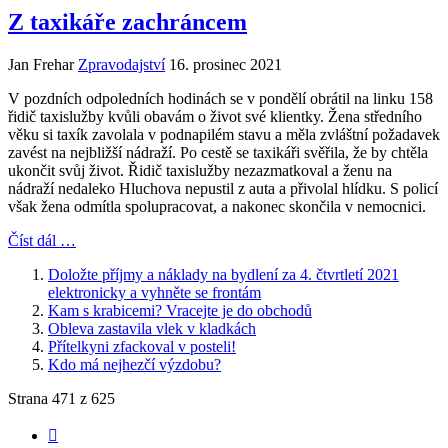
Z taxikáře zachráncem
Jan Frehar
Zpravodajství
16. prosinec 2021
V pozdních odpoledních hodinách se v pondělí obrátil na linku 158
řidič taxislužby kvůli obavám o život své klientky. Žena středního
věku si taxík zavolala v podnapilém stavu a měla zvláštní požadavek
zavést na nejbližší nádraží. Po cestě se taxikáři svěřila, že by chtěla
ukončit svůj život. Řidič taxislužby nezazmatkoval a ženu na
nádraží nedaleko Hluchova nepustil z auta a přivolal hlídku. S policí
však žena odmítla spolupracovat, a nakonec skončila v nemocnici.
Číst dál …
Doložte příjmy a náklady na bydlení za 4. čtvrtletí 2021
elektronicky a vyhněte se frontám
Kam s krabicemi? Vracejte je do obchodů
Obleva zastavila vlek v kladkách
Přítelkyni zfackoval v posteli!
Kdo má nejhezčí výzdobu?
Strana 471 z 625