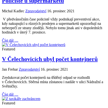
Policisté u supermarketů
Michal Kadlec
Zpravodajství
16. prosinec 2021
V předvánočním čase policisté vždy podnikají preventivní akce,
kdy nakupující u různých prodejen a supermarketů upozorňují na
nebezpečí ze strany zlodějů. Nebylo tomu jinak ani v dopoledních
hodinách v úterý 7. prosince.
Číst dál …
Featured
V Čelechovicích ubyl počet kontejnerů
Jan Frehar
Zpravodajství
16. prosinec 2021
Zredukovat počet kontejnerů na tříděný odpad se rozhodli
v Čelechovicích. Sběrná místa zůstanou i nadále v ulici Nádražní a
Světničky.
Číst dál …
Featured