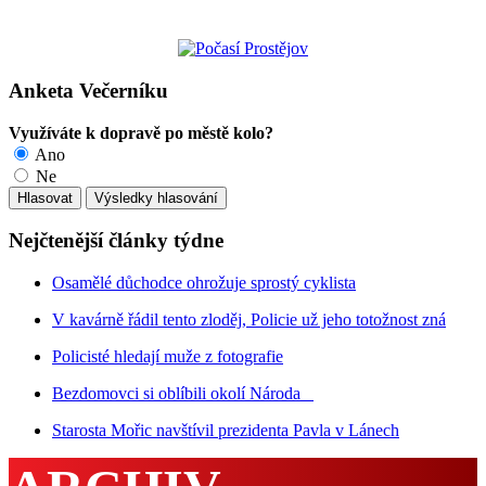
Anketa Večerníku
Využíváte k dopravě po městě kolo?
Ano
Ne
Nejčtenější články týdne
Osamělé důchodce ohrožuje sprostý cyklista
V kavárně řádil tento zloděj, Policie už jeho totožnost zná
Policisté hledají muže z fotografie
Bezdomovci si oblíbili okolí Národa
Starosta Mořic navštívil prezidenta Pavla v Lánech