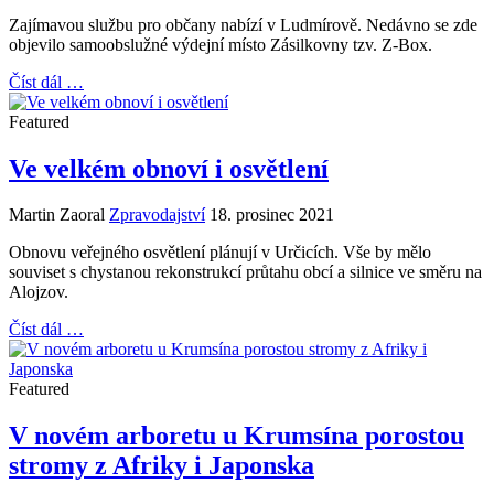
Zajímavou službu pro občany nabízí v Ludmírově. Nedávno se zde
objevilo samoobslužné výdejní místo Zásilkovny tzv. Z-Box.
Číst dál …
Featured
Ve velkém obnoví i osvětlení
Martin Zaoral
Zpravodajství
18. prosinec 2021
Obnovu veřejného osvětlení plánují v Určicích. Vše by mělo
souviset s chystanou rekonstrukcí průtahu obcí a silnice ve směru na
Alojzov.
Číst dál …
Featured
V novém arboretu u Krumsína porostou
stromy z Afriky i Japonska