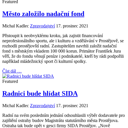
Featured
Město založilo nadační fond
Michal Kadlec
Zpravodajství
17. prosinec 2021
Přistoupit k neobvyklému kroku, jak zajistit financování
neprofesionálního sportu, ale i kulturu a vzdělávání v Prostějově, se
rozhodli prostějovští radní. Zastupitelům navrhli založit nadační
fond s městským vkladem 100 000 korun. Primátor František Jura
věří, že do fondu věnují peníze i podnikatelé, kteří by rádi podpořili
například mládežnický sport či kulturní spolky.
Číst dál …
Featured
Radnici bude hlídat SIDA
Michal Kadlec
Zpravodajství
17. prosinec 2021
Radní na svém posledním jednání odsouhlasili výběr dodavatele pro
zajištění ostrahy budov Magistrátu statutárního města Prostějova.
Ostraha tak bude opět v gesci firmy SIDA Prostějov. „Nově