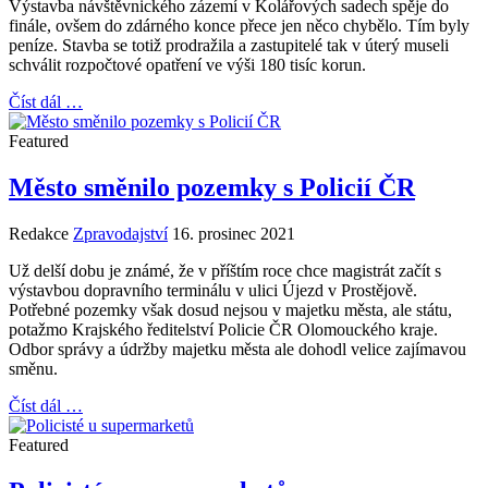
Výstavba návštěvnického zázemí v Kolářových sadech spěje do
finále, ovšem do zdárného konce přece jen něco chybělo. Tím byly
peníze. Stavba se totiž prodražila a zastupitelé tak v úterý museli
schválit rozpočtové opatření ve výši 180 tisíc korun.
Číst dál …
Featured
Město směnilo pozemky s Policií ČR
Redakce
Zpravodajství
16. prosinec 2021
Už delší dobu je známé, že v příštím roce chce magistrát začít s
výstavbou dopravního terminálu v ulici Újezd v Prostějově.
Potřebné pozemky však dosud nejsou v majetku města, ale státu,
potažmo Krajského ředitelství Policie ČR Olomouckého kraje.
Odbor správy a údržby majetku města ale dohodl velice zajímavou
směnu.
Číst dál …
Featured