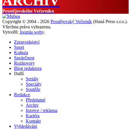
ARCHIV
Prostějovského Večerníku
Copyright © 2004 - 2026
Prostějovský Večerník
(Haná Press s.r.o.).
Všechna práva vyhrazena.
Vytvořil:
Joomla weby
.
Zpravodajství
Sport
Kultura
Společnost
Rozhovory
Blog redaktora
Další
Seriály
Speciály
Soutěže
Redakce
Předplatné
Archiv
Inzerce / reklama
Kariéra
Kontakt
Vyhledávání