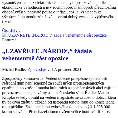
vysoutěžená cena z elektronické aukce byla posuzována podle
ekonomické výhodnosti a je v ročním porovnání oproti předchozímu
období vyšší v podstatě pouze o inflaci, což je, vzhledem ke
všeobecnému trendu zdražování, velmi dobrý výsledek výběrového
řízení.
Číst dál …
Featured
„UZAVŘETE ‚NÁROD‘,“ žádala
vehementně část opozice
Michal Kadlec
Zpravodajství
17. prosinec 2021
Zpropadený koronavirus! Vedení obecně prospěšné společnosti
Národní dům není schopné za současných protiepidemických
opatření a po zrušení mnoha kulturních a společenských akcí zajistit
provoz restaurace, kavárny a společenského sálu. Ředitel Martin
Křupka se tedy obrátil na vedení magistrátu se žádostí o dotaci, která
by pokryla ztrátu v tržbách od listopadu tohoto roku do konce ledna
roku příštího. Zastupitelé mu vyhověli a dotaci ve výši 1 395 000
korun schválili. Předcházela tomu ovšem velice bouřlivá diskuse.