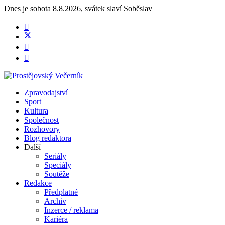
Dnes je
sobota 8.8.2026
,
svátek slaví
Soběslav
Zpravodajství
Sport
Kultura
Společnost
Rozhovory
Blog redaktora
Další
Seriály
Speciály
Soutěže
Redakce
Předplatné
Archiv
Inzerce / reklama
Kariéra