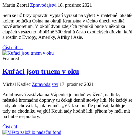
Martin Zaoral
Zpravodajství
18. prosinec 2021
Sem se už brzy opravdu vyplatí vyrazit na výlet! V malebné lokalitě
kolem potůčku Osina na okraji Krumsína v těchto dnech vzniká
nové arboretum. V okolí dvou zdejších rybníků bude v několika
etapách vysázeno přibližně 500 druhů často exotických dřevin, keřů
a rostlin z Evropy, Ameriky, Afriky i Asie.
Číst dál …
Featured
Kuřáci jsou trnem v oku
Michal Kadlec
Zpravodajství
17. prosinec 2021
Autobusová zastávka na Vápenici je hodně vytížená, na linky
městské hromadné dopravy tu čekají denně stovky lidí. Ne každý se
tady ale chová tak, jak by měl. „Však se pojďte podívat, kolik je
tady na chodníku vajglů! Kouří tady hodně lidí, přitom by měli mít
na hubě respirátory.
Číst dál …