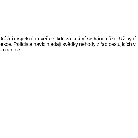
ážní inspekcí prověřuje, kdo za fatální selhání může. Už nyní
spekce. Policisté navíc hledají svědky nehody z řad cestujících v
nemocnice.