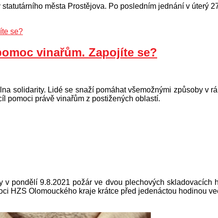
statutárního města Prostějova. Po posledním jednání v úterý 2
pomoc vinařům. Zapojíte se?
lna solidarity. Lidé se snaží pomáhat všemožnými způsoby v rám
cíl pomoci právě vinařům z postižených oblastí.
aly v pondělí 9.8.2021 požár ve dvou plechových skladovacích 
oci HZS Olomouckého kraje krátce před jedenáctou hodinou ve