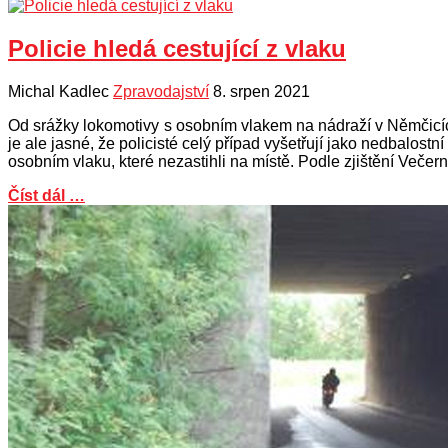
Policie hledá cestující z vlaku
Michal Kadlec
Zpravodajství
8. srpen 2021
Od srážky lokomotivy s osobním vlakem na nádraží v Němčicích
je ale jasné, že policisté celý případ vyšetřují jako nedbalostn
osobním vlaku, které nezastihli na místě. Podle zjištění Večer
Číst dál …