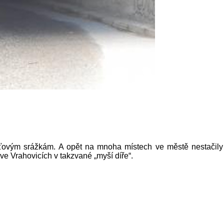
ovým srážkám. A opět na mnoha místech ve městě nestačily kan
e Vrahovicích v takzvané „myší díře“.