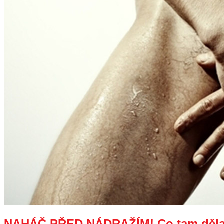
NAHÁČ PŘED NÁDRAŽÍM! Co tam dělal 