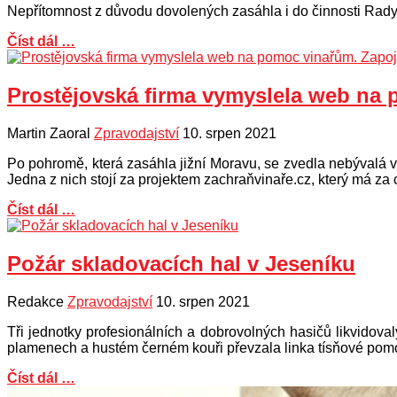
Nepřítomnost z důvodu dovolených zasáhla i do činnosti Rady 
Číst dál …
Prostějovská firma vymyslela web na 
Martin Zaoral
Zpravodajství
10. srpen 2021
Po pohromě, která zasáhla jižní Moravu, se zvedla nebývalá v
Jedna z nich stojí za projektem zachraňvinaře.cz, který má za 
Číst dál …
Požár skladovacích hal v Jeseníku
Redakce
Zpravodajství
10. srpen 2021
Tři jednotky profesionálních a dobrovolných hasičů likvidov
plamenech a hustém černém kouři převzala linka tísňové pom
Číst dál …