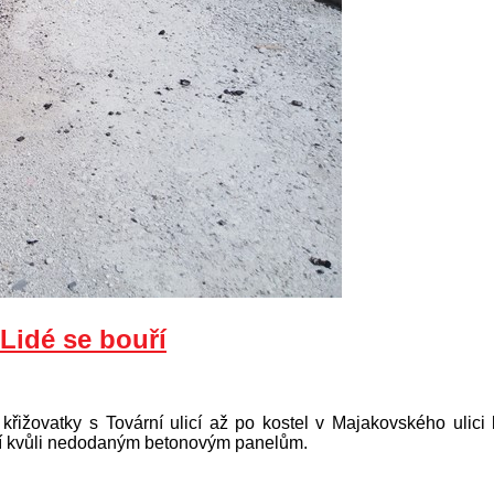
Lidé se bouří
křižovatky s Tovární ulicí až po kostel v Majakovského ulici
dí kvůli nedodaným betonovým panelům.