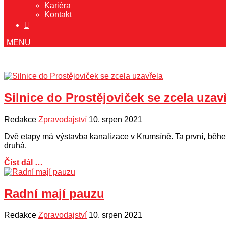
Kariéra
Kontakt
Silnice do Prostějoviček se zcela uzav
Redakce
Zpravodajství
10. srpen 2021
Dvě etapy má výstavba kanalizace v Krumsíně. Ta první, běhe
druhá.
Číst dál …
Radní mají pauzu
Redakce
Zpravodajství
10. srpen 2021