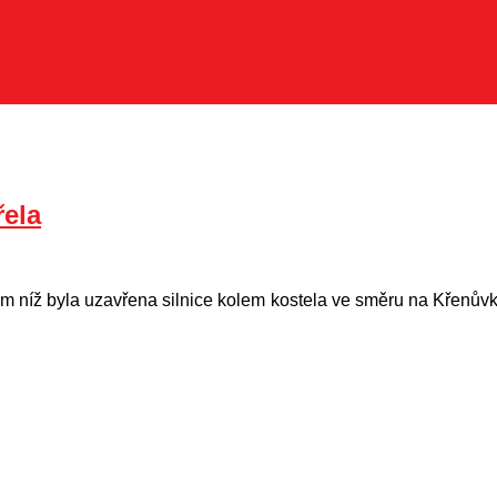
řela
m níž byla uzavřena silnice kolem kostela ve směru na Křenůvky