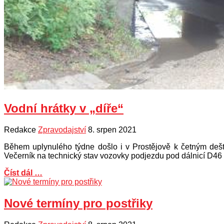
Vodní hrátky v „díře“
Redakce
Zpravodajství
8. srpen 2021
Během uplynulého týdne došlo i v Prostějově k četným dešť
Večerník na technický stav vozovky podjezdu pod dálnicí D46 v
Číst dál …
Nové termíny pro postřiky