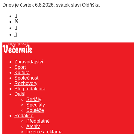
Dnes je
čtvrtek 6.8.2026
,
svátek slaví
Oldřiška
Zpravodajství
Sport
Kultura
Společnost
Rozhovory
Blog redaktora
Další
Seriály
Speciály
Soutěže
Redakce
Předplatné
Archiv
Inzerce / reklama