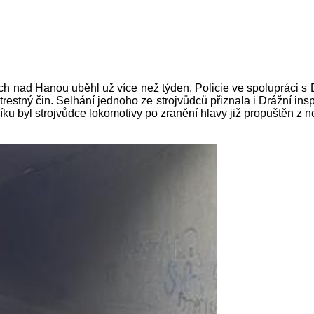
 nad Hanou uběhl už více než týden. Policie ve spolupráci s Dr
í trestný čin. Selhání jednoho ze strojvůdců přiznala i Drážní in
níku byl strojvůdce lokomotivy po zranění hlavy již propuštěn z 