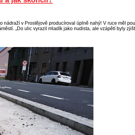
o nádraží v Prostějově producíroval úplně nahý! V ruce měl pouze
náměstí. „Do ulic vyrazil mladík jako nudista, ale vzápětí byly z
.