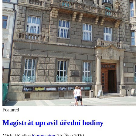
Featured
Magistrát upravil úřední hodiny
Michal Kadlec
Koronavirus
25. říjen 2020