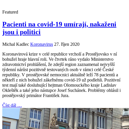
Featured
Pacienti na covid-19 umírají, nakaženi
jsou i politici
Michal Kadlec
Koronavirus
27. říjen 2020
Koronavirová krize v celé republice vrcholí a Prostějovsko v ní
bohužel hraje hlavní roli. Ve čtvrtek ráno vydalo Ministerstvo
zdravotnictví prohlášení, že zdejší region zaznamenal nejvyšší
týdenní nárůst pozitivně testovaných osob v rámci celé České
republiky. V prostějovské nemocnici aktuálně leží 78 pacientů a
někteří z nich bohužel zákeřnému covid-19 už podlehli. Pozitivní
test mají také dosluhující hejtman Olomouckého kraje Ladislav
Okleštěk a také jeho nástupce Josef Suchánek. Problémy ohlásil i
prostějovský primátor František Jura.
Číst dál …