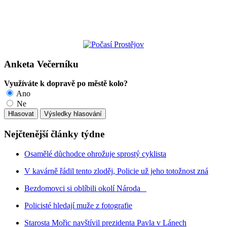
Anketa Večerníku
Využíváte k dopravě po městě kolo?
Ano
Ne
Nejčtenější články týdne
Osamělé důchodce ohrožuje sprostý cyklista
V kavárně řádil tento zloděj, Policie už jeho totožnost zná
Bezdomovci si oblíbili okolí Národa
Policisté hledají muže z fotografie
Starosta Mořic navštívil prezidenta Pavla v Lánech