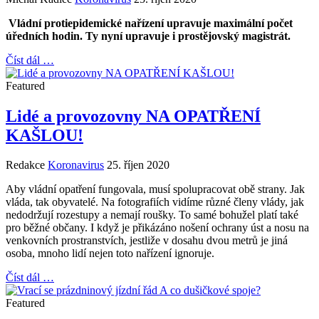
Vládní protiepidemické nařízení upravuje maximální počet
úředních hodin. Ty nyní upravuje i prostějovský magistrát.
Číst dál …
Featured
Lidé a provozovny NA OPATŘENÍ
KAŠLOU!
Redakce
Koronavirus
25. říjen 2020
Aby vládní opatření fungovala, musí spolupracovat obě strany. Jak
vláda, tak obyvatelé. Na fotografiích vidíme různé členy vlády, jak
nedodržují rozestupy a nemají roušky. To samé bohužel platí také
pro běžné občany. I když je přikázáno nošení ochrany úst a nosu na
venkovních prostranstvích, jestliže v dosahu dvou metrů je jiná
osoba, mnoho lidí nejen toto nařízení ignoruje.
Číst dál …
Featured