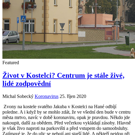
Featured
Život v Kostelci? Centrum je stále živé,
lidé zodpovědní
Michal Sobecký
Koronavirus
25. říjen 2020
Zvony na kostele svatého Jakuba v Kostelci na Hané odbíjí
poledne. A i když by se mohlo zdát, že ve všední den bude v centru
města mrtvo, navíc v době koronaviru, opak je pravdou. Někdo jde
nakoupit, další za obědem. Před večerkou vykládají zásoby. Hlavně
je však živo naproti na parkovišti a před vstupem do samoobsluhy.
Zajímavé je, že do ulic se nebojí ani starší lidé. A někteří nejdou při