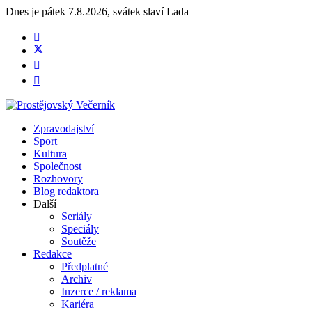
Dnes je
pátek 7.8.2026
,
svátek slaví
Lada
Zpravodajství
Sport
Kultura
Společnost
Rozhovory
Blog redaktora
Další
Seriály
Speciály
Soutěže
Redakce
Předplatné
Archiv
Inzerce / reklama
Kariéra