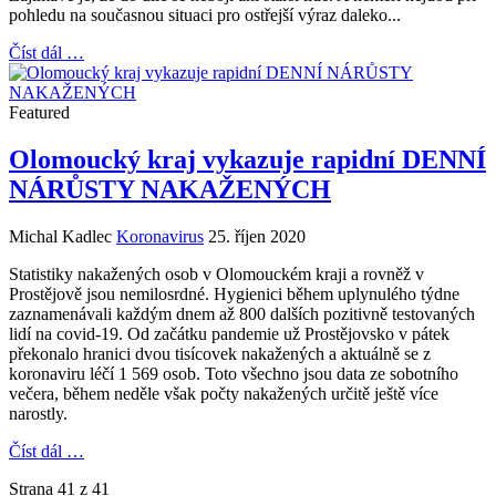
pohledu na současnou situaci pro ostřejší výraz daleko...
Číst dál …
Featured
Olomoucký kraj vykazuje rapidní DENNÍ
NÁRŮSTY NAKAŽENÝCH
Michal Kadlec
Koronavirus
25. říjen 2020
Statistiky nakažených osob v Olomouckém kraji a rovněž v
Prostějově jsou nemilosrdné. Hygienici během uplynulého týdne
zaznamenávali každým dnem až 800 dalších pozitivně testovaných
lidí na covid-19. Od začátku pandemie už Prostějovsko v pátek
překonalo hranici dvou tisícovek nakažených a aktuálně se z
koronaviru léčí 1 569 osob. Toto všechno jsou data ze sobotního
večera, během neděle však počty nakažených určitě ještě více
narostly.
Číst dál …
Strana 41 z 41