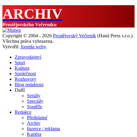
ARCHIV
Prostějovského Večerníku
Copyright © 2004 - 2026
Prostějovský Večerník
(Haná Press s.r.o.).
Všechna práva vyhrazena.
Vytvořil:
Joomla weby
.
Zpravodajství
Sport
Kultura
Společnost
Rozhovory
Blog redaktora
Další
Seriály
Speciály
Soutěže
Redakce
Předplatné
Archiv
Inzerce / reklama
Kariéra