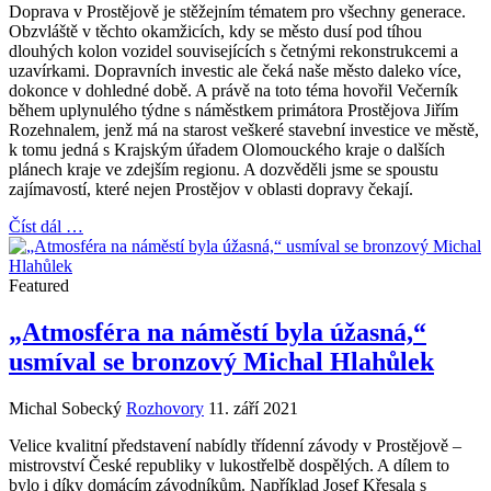
Doprava v Prostějově je stěžejním tématem pro všechny generace.
Obzvláště v těchto okamžicích, kdy se město dusí pod tíhou
dlouhých kolon vozidel souvisejících s četnými rekonstrukcemi a
uzavírkami. Dopravních investic ale čeká naše město daleko více,
dokonce v dohledné době. A právě na toto téma hovořil Večerník
během uplynulého týdne s náměstkem primátora Prostějova Jiřím
Rozehnalem, jenž má na starost veškeré stavební investice ve městě,
k tomu jedná s Krajským úřadem Olomouckého kraje o dalších
plánech kraje ve zdejším regionu. A dozvěděli jsme se spoustu
zajímavostí, které nejen Prostějov v oblasti dopravy čekají.
Číst dál …
Featured
„Atmosféra na náměstí byla úžasná,“
usmíval se bronzový Michal Hlahůlek
Michal Sobecký
Rozhovory
11. září 2021
Velice kvalitní představení nabídly třídenní závody v Prostějově –
mistrovství České republiky v lukostřelbě dospělých. A dílem to
bylo i díky domácím závodníkům. Například Josef Křesala s