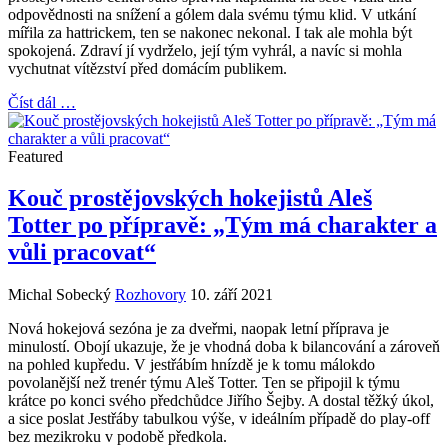
odpovědnosti na snížení a gólem dala svému týmu klid. V utkání
mířila za hattrickem, ten se nakonec nekonal. I tak ale mohla být
spokojená. Zdraví jí vydrželo, její tým vyhrál, a navíc si mohla
vychutnat vítězství před domácím publikem.
Číst dál …
Featured
Kouč prostějovských hokejistů Aleš
Totter po přípravě: „Tým má charakter a
vůli pracovat“
Michal Sobecký
Rozhovory
10. září 2021
Nová hokejová sezóna je za dveřmi, naopak letní příprava je
minulostí. Obojí ukazuje, že je vhodná doba k bilancování a zároveň
na pohled kupředu. V jestřábím hnízdě je k tomu málokdo
povolanější než trenér týmu Aleš Totter. Ten se připojil k týmu
krátce po konci svého předchůdce Jiřího Šejby. A dostal těžký úkol,
a sice poslat Jestřáby tabulkou výše, v ideálním případě do play-off
bez mezikroku v podobě předkola.