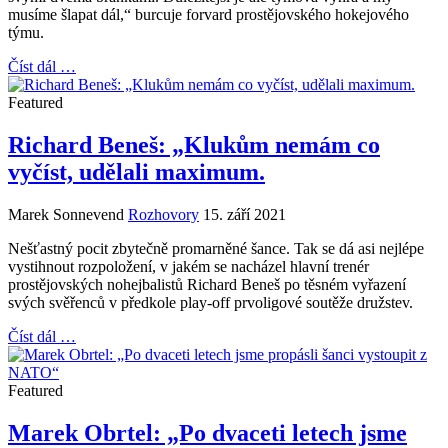
musíme šlapat dál,“ burcuje forvard prostějovského hokejového
týmu.
Číst dál …
Featured
Richard Beneš: „Klukům nemám co
vyčíst, udělali maximum.
Marek Sonnevend
Rozhovory
15. září 2021
Nešťastný pocit zbytečně promarněné šance. Tak se dá asi nejlépe
vystihnout rozpoložení, v jakém se nacházel hlavní trenér
prostějovských nohejbalistů Richard Beneš po těsném vyřazení
svých svěřenců v předkole play-off prvoligové soutěže družstev.
Číst dál …
Featured
Marek Obrtel: „Po dvaceti letech jsme