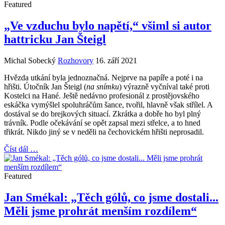
Featured
„Ve vzduchu bylo napětí,“ všiml si autor
hattricku Jan Šteigl
Michal Sobecký
Rozhovory
16. září 2021
Hvězda utkání byla jednoznačná. Nejprve na papíře a poté i na
hřišti. Útočník Jan Šteigl (
na snímku
) výrazně vyčníval také proti
Kostelci na Hané. Ještě nedávno profesionál z prostějovského
eskáčka vymýšlel spoluhráčům šance, tvořil, hlavně však střílel. A
dostával se do brejkových situací. Zkrátka a dobře ho byl plný
trávník. Podle očekávání se opět zapsal mezi střelce, a to hned
třikrát. Nikdo jiný se v neděli na čechovickém hřišti neprosadil.
Číst dál …
Featured
Jan Smékal: „Těch gólů, co jsme dostali...
Měli jsme prohrát menším rozdílem“