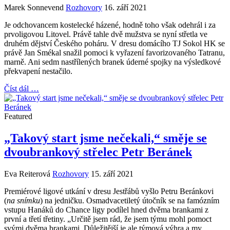
Marek Sonnevend
Rozhovory
16. září 2021
Je odchovancem kostelecké házené, hodně toho však odehrál i za
prvoligovou Litovel. Právě tahle dvě mužstva se nyní střetla ve
druhém dějství Českého poháru. V dresu domácího TJ Sokol HK se
právě Jan Smékal snažil pomoci k vyřazení favorizovaného Tatranu,
marně. Ani sedm nastřílených branek úderné spojky na výsledkové
překvapení nestačilo.
Číst dál …
Featured
„Takový start jsme nečekali,“ směje se
dvoubrankový střelec Petr Beránek
Eva Reiterová
Rozhovory
15. září 2021
Premiérové ligové utkání v dresu Jestřábů vyšlo Petru Beránkovi
(
na snímku
) na jedničku. Osmadvacetiletý útočník se na famózním
vstupu Hanáků do Chance ligy podílel hned dvěma brankami z
první a třetí třetiny. „Určitě jsem rád, že jsem týmu mohl pomoct
svými dvěma brankami. Důležitější je ale týmová výhra a my