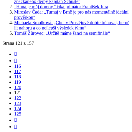
zpackaného derby kapitán Schuster
„Haná je můj domov,“ říká primátor František Jura
Miroslav Čada: „Turnaj v Brně je pro nás momentálně ideální
prověrkou“
Michaela Smolková: „Chci v Prostějově dobře trénovat, herně
jít nahoru a co nejlepší výsledek týmu“
Tomáš Žůrovec: „Určitě máme šanci na semifinále“
Strana 121 z 157
116
117
118
119
120
121
122
123
124
125