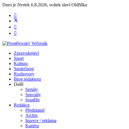
Dnes je
čtvrtek 6.8.2026
,
svátek slaví
Oldřiška
Zpravodajství
Sport
Kultura
Společnost
Rozhovory
Blog redaktora
Další
Seriály
Speciály
Soutěže
Redakce
Předplatné
Archiv
Inzerce / reklama
Kariéra