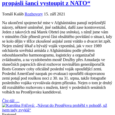
propásli šanci vystoupit z NATO“
Tomáš Kaláb
Rozhovory
15. září 2021
Na ukončení spojenecké mise v Afghánistánu panují nejrůznější
názory, některé umírněné, jiné radikální, další zase kontroverzní.
Jeden z takových má Marek Obrtel (
na snímku
), s nímž jsme vám
v minulém čísle přinesli první část obsáhlého povídání o situaci, kdy
se kolo dějin v těžce zkoušené asijské zemi vrátilo o dvacet let zpět.
Nejen známý lékař a bývalý voják vzpomíná, jak v roce 1989
odcházela sovětská armáda z Afghánistánu podle předem
odsouhlaseného harmonogramu, logisticky a organizačně
zvládnutém, a na vyzdobeném mostě Družby přes Amudarju ve
slunečních paprscích dával rozhovor novinářům generálporučík
Boris Gromov coby oficiálně poslední voják opouštějící zemi.
Poslední Američané naopak po evakuaci opouštěli okupovanou
zemi potají pod rouškou noci z 30. na 31. srpna, takže fotografie
posledního vojáka vyvolávala dojem přízraku. Nejen o tom je druhý
díl rozsáhlého rozhovoru s mužem, který v posledních senátních
volbách na Prostějovsku kandidoval.
Číst dál …
Featured