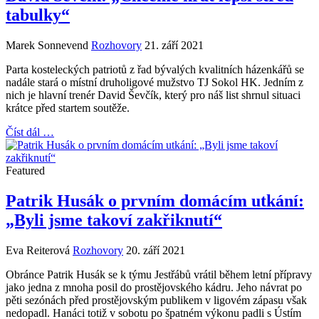
tabulky“
Marek Sonnevend
Rozhovory
21. září 2021
Parta kosteleckých patriotů z řad bývalých kvalitních házenkářů se
nadále stará o místní druholigové mužstvo TJ Sokol HK. Jedním z
nich je hlavní trenér David Ševčík, který pro náš list shrnul situaci
krátce před startem soutěže.
Číst dál …
Featured
Patrik Husák o prvním domácím utkání:
„Byli jsme takoví zakřiknutí“
Eva Reiterová
Rozhovory
20. září 2021
Obránce Patrik Husák se k týmu Jestřábů vrátil během letní přípravy
jako jedna z mnoha posil do prostějovského kádru. Jeho návrat po
pěti sezónách před prostějovským publikem v ligovém zápasu však
nedopadl. Hanáci totiž v sobotu po špatném výkonu padli s Ústím