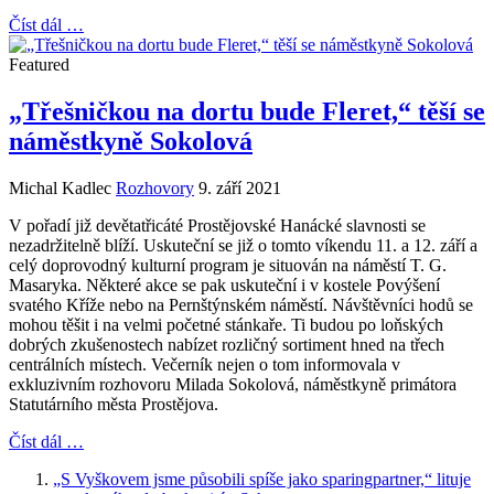
Číst dál …
Featured
„Třešničkou na dortu bude Fleret,“ těší se
náměstkyně Sokolová
Michal Kadlec
Rozhovory
9. září 2021
V pořadí již devětatřicáté Prostějovské Hanácké slavnosti se
nezadržitelně blíží. Uskuteční se již o tomto víkendu 11. a 12. září a
celý doprovodný kulturní program je situován na náměstí T. G.
Masaryka. Některé akce se pak uskuteční i v kostele Povýšení
svatého Kříže nebo na Pernštýnském náměstí. Návštěvníci hodů se
mohou těšit i na velmi početné stánkaře. Ti budou po loňských
dobrých zkušenostech nabízet rozličný sortiment hned na třech
centrálních místech. Večerník nejen o tom informovala v
exkluzivním rozhovoru Milada Sokolová, náměstkyně primátora
Statutárního města Prostějova.
Číst dál …
„S Vyškovem jsme působili spíše jako sparingpartner,“ lituje