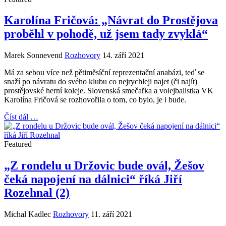
Karolína Fričová: „Návrat do Prostějova
proběhl v pohodě, už jsem tady zvyklá“
Marek Sonnevend
Rozhovory
14. září 2021
Má za sebou více než pětiměsíční reprezentační anabázi, teď se
snaží po návratu do svého klubu co nejrychleji najet (či najít)
prostějovské herní koleje. Slovenská smečařka a volejbalistka VK
Karolína Fričová se rozhovořila o tom, co bylo, je i bude.
Číst dál …
Featured
„Z rondelu u Držovic bude ovál, Žešov
čeká napojení na dálnici“ říká Jiří
Rozehnal (2)
Michal Kadlec
Rozhovory
11. září 2021