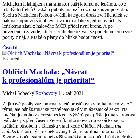
Michalem Hlahůlkem (na snímku) patří k tomu nejlepšímu, co z
mladých střelců Česká republika nabízí, což oba znovu potvrdili.
Spolu s Michalem Robou ovládli kategorii družstev, Hlahůlek se
pak na stupni vítězů objevil i v mixu a také v jednotlivcích. K
loňskému zlatu z halového MČR přidal nyní bronz. A po
povedeném závodě, který si viditelně užíval, se podělil nejen o své
pocity z něj, ale také o plány do blízké budoucnosti.
Číst dál …
Featured
Oldřich Machala: „Návrat
k profesionálům je priorita!“
Michal Sobecký
Rozhovory
11. září 2021
Zajímavé posily zaznamenal v létě prostějovský fotbal nejen v „A“
týmu, ale pár škatulat se rozhýbalo také v mládežnické sekci. Na
lavičku jednoho z dorosteneckých výběrů pak přišla jedna staronová
tvář. Jak již před časem Večerník informoval, do eskáčka se po
krátkém působení v Blansku vrátil kouč Oldřich Machala (
na
snímku
). Zkušený a respektovaný hráč, rekordman olomoucké
Sigmy v počtu startů v nejvyšší soutěži a po skončení aktivní dráhy