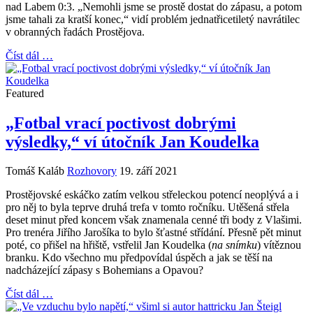
nad Labem 0:3. „Nemohli jsme se prostě dostat do zápasu, a potom
jsme tahali za kratší konec,“ vidí problém jednatřicetiletý navrátilec
v obranných řadách Prostějova.
Číst dál …
Featured
„Fotbal vrací poctivost dobrými
výsledky,“ ví útočník Jan Koudelka
Tomáš Kaláb
Rozhovory
19. září 2021
Prostějovské eskáčko zatím velkou střeleckou potencí neoplývá a i
pro něj to byla teprve druhá trefa v tomto ročníku. Utěšená střela
deset minut před koncem však znamenala cenné tři body z Vlašimi.
Pro trenéra Jiřího Jarošíka to bylo šťastné střídání. Přesně pět minut
poté, co přišel na hřiště, vstřelil Jan Koudelka (
na snímku
) vítěznou
branku. Kdo všechno mu předpovídal úspěch a jak se těší na
nadcházející zápasy s Bohemians a Opavou?
Číst dál …