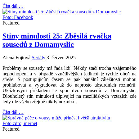
Číst dál …
Foto: Facebook
Featured
Stiny minulosti 25: Zběsilá rvačka
sousedů z Domamyslic
Alena Fojtová
Seriály
3. červen 2025
Problémy se sousedy má řada lidí. Někdy stačí trocha vzájemného
nepochopení a v případě vznětlivějších jedinců je rychle oheň na
střeše. S postupujícím časem se pak banální záležitosti mohou
prohlubovat a vygradovat až do naprosto absurdních rozměrů.
Ukázkovým příkladem je spor dvou sousedů z Domamyslic.
Dlouholetý stín minulosti ulpívající na mezilidských vztazích zde
tedy dle všeho zřejmě nikdy nezmizí.
Číst dál …
Foto zdroj inernet
Featured