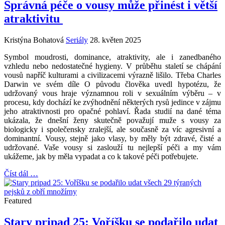
Správná péče o vousy může přinést i větší
atraktivitu
Kristýna Bohatová
Seriály
28. květen 2025
Symbol moudrosti, dominance, atraktivity, ale i zanedbaného
vzhledu nebo nedostatečné hygieny. V průběhu staletí se chápání
vousů napříč kulturami a civilizacemi výrazně lišilo. Třeba Charles
Darwin ve svém díle O původu člověka uvedl hypotézu, že
udržovaný vous hraje významnou roli v sexuálním výběru – v
procesu, kdy dochází ke zvýhodnění některých rysů jedince v zájmu
jeho atraktivnosti pro opačné pohlaví. Řada studií na dané téma
ukázala, že dnešní ženy skutečně považují muže s vousy za
biologicky i společensky zralejší, ale současně za víc agresivní a
dominantní. Vousy, stejně jako vlasy, by měly být zdravé, čisté a
udržované. Vaše vousy si zaslouží tu nejlepší péči a my vám
ukážeme, jak by měla vypadat a co k takové péči potřebujete.
Číst dál …
Featured
Stary pripad 25: Voříšku se podařilo udat