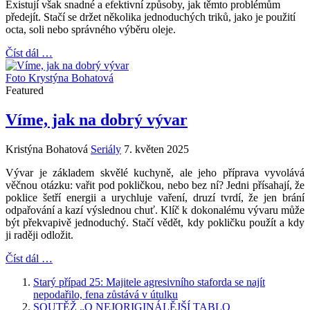
Existují však snadné a efektivní způsoby, jak těmto problémům
předejít. Stačí se držet několika jednoduchých triků, jako je použití
octa, soli nebo správného výběru oleje.
Číst dál …
Foto Krystýna Bohatová
Featured
Víme, jak na dobrý vývar
Kristýna Bohatová
Seriály
7. květen 2025
Vývar je základem skvělé kuchyně, ale jeho příprava vyvolává
věčnou otázku: vařit pod pokličkou, nebo bez ní? Jedni přísahají, že
poklice šetří energii a urychluje vaření, druzí tvrdí, že jen brání
odpařování a kazí výslednou chuť. Klíč k dokonalému vývaru může
být překvapivě jednoduchý. Stačí vědět, kdy pokličku použít a kdy
ji raději odložit.
Číst dál …
Starý případ 25: Majitele agresivního staforda se najít
nepodařilo, fena zůstává v útulku
SOUTĚŽ „O NEJORIGINÁLĚJŠÍ TABLO