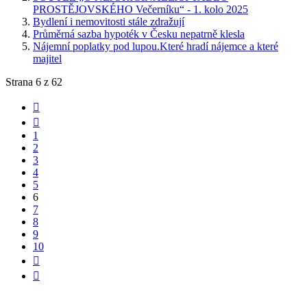
PROSTĚJOVSKÉHO Večerníku“ - 1. kolo 2025
Bydlení i nemovitosti stále zdražují
Průměrná sazba hypoték v Česku nepatrně klesla
Nájemní poplatky pod lupou.Které hradí nájemce a které
majitel
Strana 6 z 62
1
2
3
4
5
6
7
8
9
10