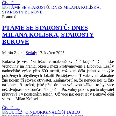
Číst dál …
Featured
PTÁME SE STAROSTŮ: DNES
MILANA KOLÍSKA, STAROSTY
BUKOVÉ
Martin Zaoral
Seriály
13. květen 2025
Buková je vesnička ležící v malebně zvlněné krajině Drahanské
vrchoviny na hranici okresu mezi Protivanovem a Lipovou. Leží v
nadmořské výšce přes 600 metrů, což z ní dělá jednu z nejvýše
položených obydlených lokalit Prostějovska. Trvale v ní aktuálně
žije kolem tří stovek obyvatel. Zajímavostí je, že nejvíce lidí tu žilo
na konci 19. století, ještě před druhou světovou válkou to byl více
než dvojnásobek současného počtu. Pozvolný pokles počtu obyvatel
přetrvává i v posledních letech. Už více jak deset let v Bukové dělá
starostu Milan Kolísek.
Číst dál …