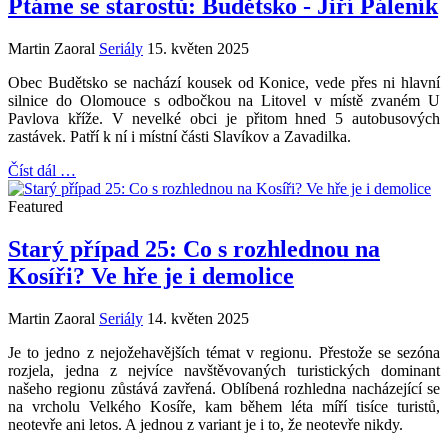
Ptáme se starostů: Budětsko - Jiří Páleník
Martin Zaoral
Seriály
15. květen 2025
Obec Budětsko se nachází kousek od Konice, vede přes ni hlavní
silnice do Olomouce s odbočkou na Litovel v místě zvaném U
Pavlova kříže. V nevelké obci je přitom hned 5 autobusových
zastávek. Patří k ní i místní části Slavíkov a Zavadilka.
Číst dál …
Featured
Starý případ 25: Co s rozhlednou na
Kosíři? Ve hře je i demolice
Martin Zaoral
Seriály
14. květen 2025
Je to jedno z nejožehavějších témat v regionu. Přestože se sezóna
rozjela, jedna z nejvíce navštěvovaných turistických dominant
našeho regionu zůstává zavřená. Oblíbená rozhledna nacházející se
na vrcholu Velkého Kosíře, kam během léta míří tisíce turistů,
neotevře ani letos. A jednou z variant je i to, že neotevře nikdy.