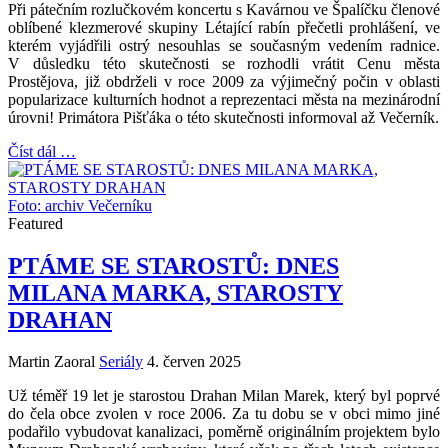
Při pátečním rozlučkovém koncertu s Kavárnou ve Špalíčku členové
oblíbené klezmerové skupiny Létající rabín přečetli prohlášení, ve
kterém vyjádřili ostrý nesouhlas se současným vedením radnice.
V důsledku této skutečnosti se rozhodli vrátit Cenu města
Prostějova, již obdrželi v roce 2009 za výjimečný počin v oblasti
popularizace kulturních hodnot a reprezentaci města na mezinárodní
úrovni! Primátora Pišťáka o této skutečnosti informoval až Večerník.
Číst dál …
Foto: archiv Večerníku
Featured
PTÁME SE STAROSTŮ: DNES
MILANA MARKA, STAROSTY
DRAHAN
Martin Zaoral
Seriály
4. červen 2025
Už téměř 19 let je starostou Drahan Milan Marek, který byl poprvé
do čela obce zvolen v roce 2006. Za tu dobu se v obci mimo jiné
podařilo vybudovat kanalizaci, poměrně originálním projektem bylo