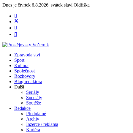
Dnes je
čtvrtek 6.8.2026
,
svátek slaví
Oldřiška
Zpravodajství
Sport
Kultura
Společnost
Rozhovory
Blog redaktora
Další
Seriály
Speciály
Soutěže
Redakce
Předplatné
Archiv
Inzerce / reklama
Kariéra