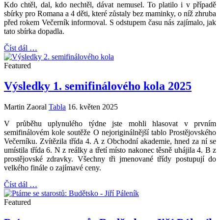
Kdo chtěl, dal, kdo nechtěl, dávat nemusel. To platilo i v případě
sbírky pro Romana a 4 děti, které zůstaly bez maminky, o níž zhruba
před rokem Večerník informoval. S odstupem času nás zajímalo, jak
tato sbírka dopadla.
Číst dál …
Featured
Výsledky 1. semifinálového kola 2025
Martin Zaoral
Tabla
16. květen 2025
V průběhu uplynulého týdne jste mohli hlasovat v prvním
semifinálovém kole soutěže O nejoriginálnější tablo Prostějovského
Večerníku. Zvítězila třída 4. A z Obchodní akademie, hned za ní se
umístila třída 6. N z reálky a třetí místo nakonec těsně uhájila 4. B z
prostějovské zdravky. Všechny tři jmenované třídy postupují do
velkého finále o zajímavé ceny.
Číst dál …
Featured