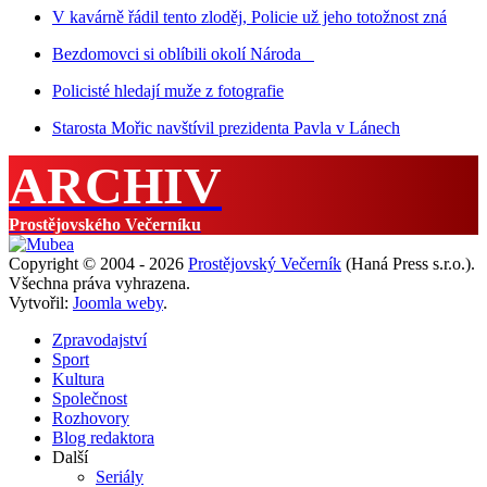
V kavárně řádil tento zloděj, Policie už jeho totožnost zná
Bezdomovci si oblíbili okolí Národa
Policisté hledají muže z fotografie
Starosta Mořic navštívil prezidenta Pavla v Lánech
ARCHIV
Prostějovského Večerníku
Copyright © 2004 - 2026
Prostějovský Večerník
(Haná Press s.r.o.).
Všechna práva vyhrazena.
Vytvořil:
Joomla weby
.
Zpravodajství
Sport
Kultura
Společnost
Rozhovory
Blog redaktora
Další
Seriály