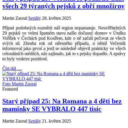
všech 29 týraných pejsků z obří množírny
Martin Zaoral
Seriály
28. květen 2025
Případ podobných rozměrů náš region nepamatuje. Neuvěřitelných
29 pejsků ve velmi špatném stavu našlo dočasný domov v Útulku
Voříšek v Čechách pod Kosířem, kde o ně začali pečovat ze všech
svých sil. Zhruba rok od otřesného případu, o němž Večerník
informoval jako první a jenž se následně objevil prakticky ve všech
celostátních médiích, nás zajímalo, jak to s pejsky dopadlo. A zprávy
to byly veskrze pozitivní.
Číst dál …
Foto Martin Zaoral
Featured
Starý případ 25: Na Romana a 4 děti bez
maminky SE VYBRALO 447 tisíc
Martin Zaoral
Seriály
21. květen 2025