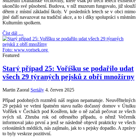
Muzeum Drahanské vrchoviny, které však po třech letech existence
ukončilo své působení. Budova, v níž muzeum fungovalo, již slouží
dětem z místní základní školy. V posledních letech se v obci mimo
jiné daří navazovat na tradiční akce, a to i díky spolupráci s místním
Kulturním spolkem.
Číst dál …
Foto: www.vorisek.org
Featured
Starý případ 25: Voříšku se podařilo udat
všech 29 týraných pejsků z obří množírny
Martin Zaoral
Seriály
4. červen 2025
Případ podobných rozměrů náš region nepamatuje. Neuvěřitelných
29 pejsků ve velmi špatném stavu našlo dočasný domov v Útulku
Voříšek v Čechách pod Kosířem, kde o ně začali pečovat ze všech
svých sil. Zhruba rok od otřesného případu, o němž Večerník
informoval jako první a jenž se následně objevil prakticky ve všech
celostátních médiích, nás zajímalo, jak to s pejsky dopadlo. A zprávy
to byly veskrze pozitivní.