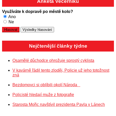
Anketa Večerníku
Využíváte k dopravě po městě kolo?
Ano
Ne
Nejčtenější články týdne
Osamělé důchodce ohrožuje sprostý cyklista
V kavárně řádil tento zloděj, Policie už jeho totožnost
zná
Bezdomovci si oblíbili okolí Národa
Policisté hledají muže z fotografie
Starosta Mořic navštívil prezidenta Pavla v Lánech