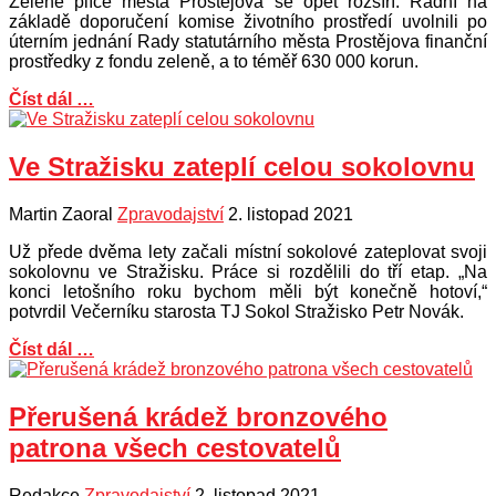
Zelené plíce města Prostějova se opět rozšíří. Radní na
základě doporučení komise životního prostředí uvolnili po
úterním jednání Rady statutárního města Prostějova finanční
prostředky z fondu zeleně, a to téměř 630 000 korun.
Číst dál …
Ve Stražisku zateplí celou sokolovnu
Martin Zaoral
Zpravodajství
2. listopad 2021
Už přede dvěma lety začali místní sokolové zateplovat svoji
sokolovnu ve Stražisku. Práce si rozdělili do tří etap. „Na
konci letošního roku bychom měli být konečně hotoví,“
potvrdil Večerníku starosta TJ Sokol Stražisko Petr Novák.
Číst dál …
Přerušená krádež bronzového
patrona všech cestovatelů
Redakce
Zpravodajství
2. listopad 2021