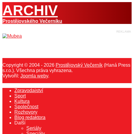
ARCHIV
Prostějovského Večerníku
Copyright © 2004 - 2026
Prostějovský Večerník
(Haná Press
s.r.o.). Všechna práva vyhrazena.
Vytvořil:
Joomla weby
.
Zpravodajství
Sport
Kultura
Společnost
Rozhovory
Blog redaktora
Další
Seriály
Speciály