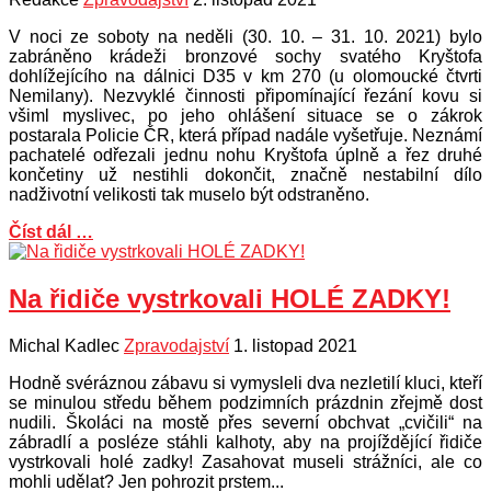
V noci ze soboty na neděli (30. 10. – 31. 10. 2021) bylo
zabráněno krádeži bronzové sochy svatého Kryštofa
dohlížejícího na dálnici D35 v km 270 (u olomoucké čtvrti
Nemilany). Nezvyklé činnosti připomínající řezání kovu si
všiml myslivec, po jeho ohlášení situace se o zákrok
postarala Policie ČR, která případ nadále vyšetřuje. Neznámí
pachatelé odřezali jednu nohu Kryštofa úplně a řez druhé
končetiny už nestihli dokončit, značně nestabilní dílo
nadživotní velikosti tak muselo být odstraněno.
Číst dál …
Na řidiče vystrkovali HOLÉ ZADKY!
Michal Kadlec
Zpravodajství
1. listopad 2021
Hodně svéráznou zábavu si vymysleli dva nezletilí kluci, kteří
se minulou středu během podzimních prázdnin zřejmě dost
nudili. Školáci na mostě přes severní obchvat „cvičili“ na
zábradlí a posléze stáhli kalhoty, aby na projíždějící řidiče
vystrkovali holé zadky! Zasahovat museli strážníci, ale co
mohli udělat? Jen pohrozit prstem...