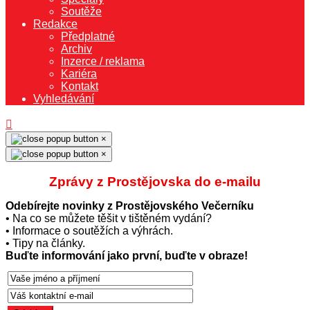
Soutěže
Redakce
Předplatné
Archiv
Inzerce / reklama
Kariéra
Kontakt
Vyhledávání
×
×
Zprávy z Prostějovska do e‑mailu
Odebírejte novinky z Prostějovského Večerníku
• Na co se můžete těšit v tištěném vydání?
• Informace o soutěžích a výhrách.
• Tipy na články.
Buďte informování jako první, buďte v obraze!