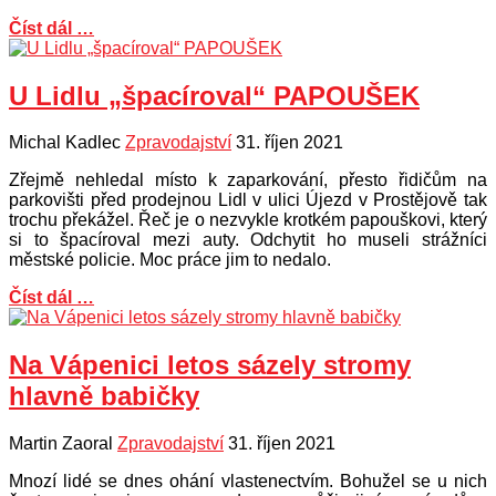
Číst dál …
U Lidlu „špacíroval“ PAPOUŠEK
Michal Kadlec
Zpravodajství
31. říjen 2021
Zřejmě nehledal místo k zaparkování, přesto řidičům na
parkovišti před prodejnou Lidl v ulici Újezd v Prostějově tak
trochu překážel. Řeč je o nezvykle krotkém papouškovi, který
si to špacíroval mezi auty. Odchytit ho museli strážníci
městské policie. Moc práce jim to nedalo.
Číst dál …
Na Vápenici letos sázely stromy
hlavně babičky
Martin Zaoral
Zpravodajství
31. říjen 2021
Mnozí lidé se dnes ohání vlastenectvím. Bohužel se u nich