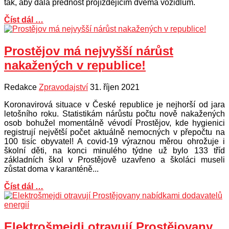
tak, aby dala přednost projíždějícím dvěma vozidlům.
Číst dál …
Prostějov má nejvyšší nárůst
nakažených v republice!
Redakce
Zpravodajství
31. říjen 2021
Koronavirová situace v České republice je nejhorší od jara
letošního roku. Statistikám nárůstu počtu nově nakažených
osob bohužel momentálně vévodí Prostějov, kde hygienici
registrují největší počet aktuálně nemocných v přepočtu na
100 tisíc obyvatel! A covid-19 výraznou měrou ohrožuje i
školní děti, na konci minulého týdne už bylo 133 tříd
základních škol v Prostějově uzavřeno a školáci museli
zůstat doma v karanténě...
Číst dál …
Elektrošmejdi otravují Prostějovany