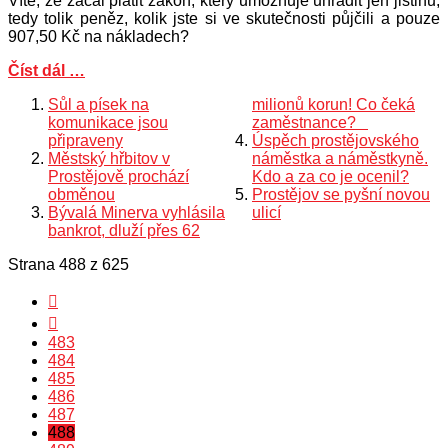
Víte, že začal platit zákon, který umožňuje uhradit jen jistinu,
tedy tolik peněz, kolik jste si ve skutečnosti půjčili a pouze
907,50 Kč na nákladech?
Číst dál …
Sůl a písek na
milionů korun! Co čeká
komunikace jsou
zaměstnance?
připraveny
Úspěch prostějovského
Městský hřbitov v
náměstka a náměstkyně.
Prostějově prochází
Kdo a za co je ocenil?
obměnou
Prostějov se pyšní novou
Bývalá Minerva vyhlásila
ulicí
bankrot, dluží přes 62
Strana 488 z 625
483
484
485
486
487
488