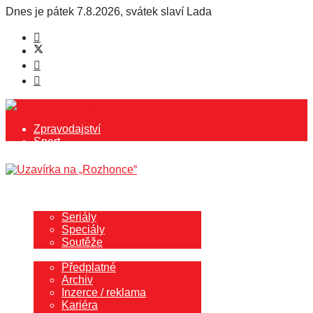
Dnes je
pátek 7.8.2026
,
svátek slaví
Lada
Zpravodajství
Sport
Kultura
Společnost
Rozhovory
Blog redaktora
Další
Seriály
Speciály
Soutěže
Redakce
Předplatné
Archiv
Inzerce / reklama
Kariéra