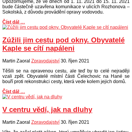
Upozorňujeme, že ve dnech od 1. 11. 2021 do 15. 11. 2021
bude částečně uzavřena komunikace v ulicích Rozhonova –
Sokolská, z důvodu provádění opravy vodovodu.
Číst dál …
Zúžili jim cestu pod okny. Obyvatelé
Kaple se cítí napáleni
Martin Zaoral
Zpravodajství
30. říjen 2021
Těšili se na opravenou cestu, ale teď by to celé nejraději
vzali zpět. Obyvatelé místní části Čelechovic na Hané se
bouří proti rekonstrukci cesty, která vede kolem jejich domů.
Číst dál …
V centru vědí, jak na dluhy
Martin Zaoral
Zpravodajství
30. říjen 2021