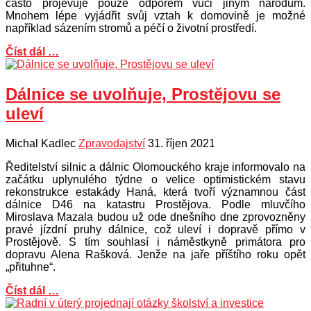
často projevuje pouze odporem vůči jiným národům.
Mnohem lépe vyjádřit svůj vztah k domovině je možné
například sázením stromů a péčí o životní prostředí.
Číst dál …
Dálnice se uvolňuje, Prostějovu se
uleví
Michal Kadlec
Zpravodajství
31. říjen 2021
Ředitelství silnic a dálnic Olomouckého kraje informovalo na
začátku uplynulého týdne o velice optimistickém stavu
rekonstrukce estakády Haná, která tvoří významnou část
dálnice D46 na katastru Prostějova. Podle mluvčího
Miroslava Mazala budou už ode dnešního dne zprovozněny
pravé jízdní pruhy dálnice, což uleví i dopravě přímo v
Prostějově. S tím souhlasí i náměstkyně primátora pro
dopravu Alena Rašková. Jenže na jaře příštího roku opět
„přituhne“.
Číst dál …