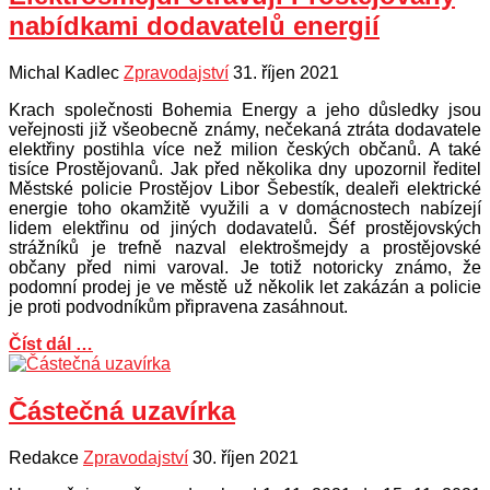
nabídkami dodavatelů energií
Michal Kadlec
Zpravodajství
31. říjen 2021
Krach společnosti Bohemia Energy a jeho důsledky jsou
veřejnosti již všeobecně známy, nečekaná ztráta dodavatele
elektřiny postihla více než milion českých občanů. A také
tisíce Prostějovanů. Jak před několika dny upozornil ředitel
Městské policie Prostějov Libor Šebestík, dealeři elektrické
energie toho okamžitě využili a v domácnostech nabízejí
lidem elektřinu od jiných dodavatelů. Šéf prostějovských
strážníků je trefně nazval elektrošmejdy a prostějovské
občany před nimi varoval. Je totiž notoricky známo, že
podomní prodej je ve městě už několik let zakázán a policie
je proti podvodníkům připravena zasáhnout.
Číst dál …
Částečná uzavírka
Redakce
Zpravodajství
30. říjen 2021