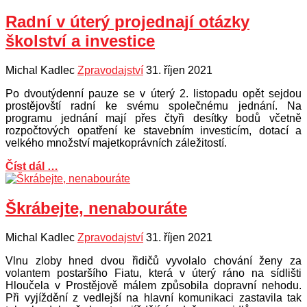
Radní v úterý projednají otázky
školství a investice
Michal Kadlec
Zpravodajství
31. říjen 2021
Po dvoutýdenní pauze se v úterý 2. listopadu opět sejdou
prostějovští radní ke svému společnému jednání. Na
programu jednání mají přes čtyři desítky bodů včetně
rozpočtových opatření ke stavebním investicím, dotací a
velkého množství majetkoprávních záležitostí.
Číst dál …
Škrábejte, nenabouráte
Michal Kadlec
Zpravodajství
31. říjen 2021
Vlnu zloby hned dvou řidičů vyvolalo chování ženy za
volantem postaršího Fiatu, která v úterý ráno na sídlišti
Hloučela v Prostějově málem způsobila dopravní nehodu.
Při vyjíždění z vedlejší na hlavní komunikaci zastavila tak