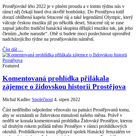
Prostějovské léto 2022 je v plném proudu a v tomto týdnu nás v
rámci něj čekají hned dva skvělé bonbónky. Do Prostějova totiž
dorazí oblíbená kapela Stracené ráj a také legendární Olympic, který
válcuje českou muziku již po několik deset, Stracené ráj se zase
zapsal jakožto tradiční hanácká skupina dělající muziku tak, jak jeho
členům „hobe narustle“. Obě si budete moci poslechnout uprostřed
nadcházejícího týdne na prostějovském náměstí.
Číst dál …
Featured
Komentovaná prohlídka přilákala
zájemce o židovskou historii Prostějova
Michal Kadlec
Společnost
4. srpen 2022
Část nedělního odpoledne věnovalo na patnáct Prostějovanů tomu,
aby se seznámili se židovskou minulostí našeho města. Právě v
neděli se konala komentovaná prohlídka Židovský Prostějov, kterou
už druhým rokem pořádá město Prostějov v rámci prohlídkových
okruhů. Prohlídkovou trasu připravil spolek Hanácký Jeruzalém ve