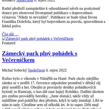
Redakce
Společnost
6. srpen 2022
Radní předloží zastupitelům k odsouhlasení návrh na poskytnutí
dotace pro zhotovení životopisné publikace s doprovodnou
výstavou "Nikdy to nevzdám". Publikace se bude týkat života
Františka Doležela, který byl bojovníkem za pravdu, spravedlnost a
lidská práva.
Číst dál …
Featured
Zámecký park plný pohádek s
Večerníčkem
Michal Sobecký
Společnost
4. srpen 2022
Rušno bylo o víkendu v Náměšti na Hané. Park okolo zdejšího
zámku se v neděli 17. července odpoledne proměnil v dětský ráj
plný soutěží a her. Obojím je provázely desítky pohádkových
bytostí: tu Rumcajs, o kus dál zase hajný Robátko. Dalším úkolem
pro změnu prováděly berušky. „Jsme domácí, takže vždy už
nahlížíme pod pokličky den předem, když to tady instalují. Líbí se
nám to tady. Chodíme sem už několik let. Je to super. Děti mají