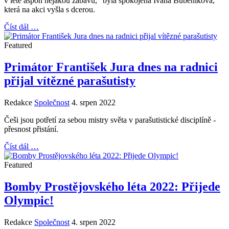
v létě aspoň nějakou zábavu,“ byla spokojená Ivana Bubeníková,
která na akci vyšla s dcerou.
Číst dál …
Featured
Primátor František Jura dnes na radnici
přijal vítězné parašutisty
Redakce
Společnost
4. srpen 2022
Češi jsou potřetí za sebou mistry světa v parašutistické disciplíně -
přesnost přistání.
Číst dál …
Featured
Bomby Prostějovského léta 2022: Přijede
Olympic!
Redakce
Společnost
4. srpen 2022