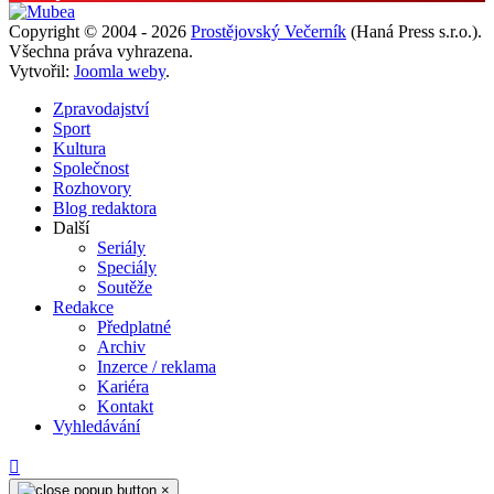
Copyright © 2004 - 2026
Prostějovský Večerník
(Haná Press s.r.o.).
Všechna práva vyhrazena.
Vytvořil:
Joomla weby
.
Zpravodajství
Sport
Kultura
Společnost
Rozhovory
Blog redaktora
Další
Seriály
Speciály
Soutěže
Redakce
Předplatné
Archiv
Inzerce / reklama
Kariéra
Kontakt
Vyhledávání
×