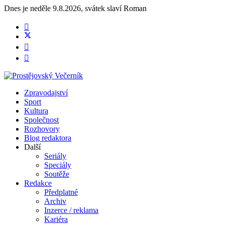
Dnes je
neděle 9.8.2026
,
svátek slaví
Roman
Zpravodajství
Sport
Kultura
Společnost
Rozhovory
Blog redaktora
Další
Seriály
Speciály
Soutěže
Redakce
Předplatné
Archiv
Inzerce / reklama
Kariéra