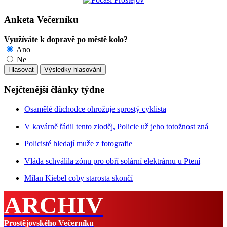
Anketa Večerníku
Využíváte k dopravě po městě kolo?
Ano
Ne
Nejčtenější články týdne
Osamělé důchodce ohrožuje sprostý cyklista
V kavárně řádil tento zloděj, Policie už jeho totožnost zná
Policisté hledají muže z fotografie
Vláda schválila zónu pro obří solární elektrárnu u Ptení
Milan Kiebel coby starosta skončí
ARCHIV
Prostějovského Večerníku