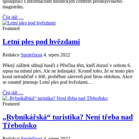
spolupráci s informačním turistickým centrem prostějovského
magistrátu.
Číst dál …
Featured
Letní ples pod hvězdami
Redakce
Společnost
4. srpen 2022
Pěkný zážitek slibují hasiči z Pěnčína těm, kteří dorazí v sobotu 6.
srpna na místní ples. Ale ne ledasjaký. Kromě toho, že se tento ples
koná netradičně v létě, proběhne zároveň pod širou oblohou. Akce
se ostatně jmenuje Letní ples pod hvězdami…
Číst dál …
Featured
„Rybníkářská“ turistika? Není třeba nad
Třeboňsko
Redakce
Společnost
4. srpen 2022