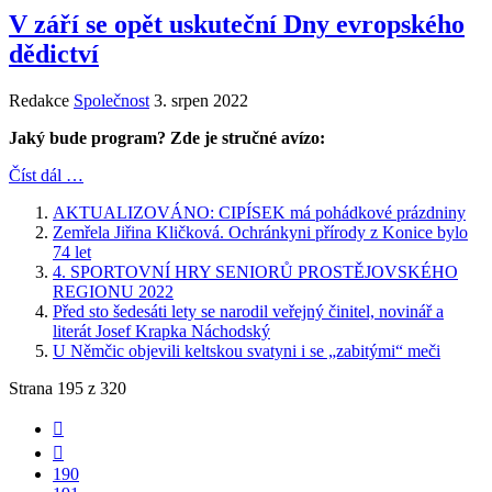
V září se opět uskuteční Dny evropského
dědictví
Redakce
Společnost
3. srpen 2022
Jaký bude program? Zde je stručné avízo:
Číst dál …
AKTUALIZOVÁNO: CIPÍSEK má pohádkové prázdniny
Zemřela Jiřina Kličková. Ochránkyni přírody z Konice bylo
74 let
4. SPORTOVNÍ HRY SENIORŮ PROSTĚJOVSKÉHO
REGIONU 2022
Před sto šedesáti lety se narodil veřejný činitel, novinář a
literát Josef Krapka Náchodský
U Němčic objevili keltskou svatyni i se „zabitými“ meči
Strana 195 z 320
190