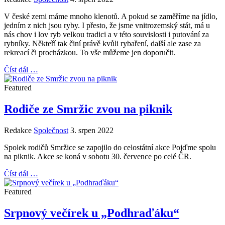
V české zemi máme mnoho klenotů. A pokud se zaměříme na jídlo,
jedním z nich jsou ryby. I přesto, že jsme vnitrozemský stát, má u
nás chov i lov ryb velkou tradici a v této souvislosti i putování za
rybníky. Někteří tak činí právě kvůli rybaření, další ale zase za
rekreací či procházkou. To vše můžeme jen doporučit.
Číst dál …
Featured
Rodiče ze Smržic zvou na piknik
Redakce
Společnost
3. srpen 2022
Spolek rodičů Smržice se zapojilo do celostátní akce Pojďme spolu
na piknik. Akce se koná v sobotu 30. července po celé ČR.
Číst dál …
Featured
Srpnový večírek u „Podhraďáku“