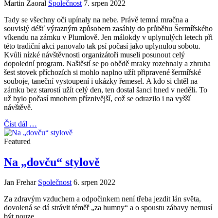
Martin Zaoral
Společnost
7. srpen 2022
Tady se všechny oči upínaly na nebe. Právě temná mračna a
souvislý déšť výrazným způsobem zasáhly do průběhu Šermířského
víkendu na zámku v Plumlově. Jen málokdy v uplynulých letech při
této tradiční akci panovalo tak psí počasí jako uplynulou sobotu.
Kvůli nízké návštěvnosti organizátoři museli posunout celý
dopolední program. Naštěstí se po obědě mraky rozehnaly a zhruba
šest stovek příchozích si mohlo naplno užít připravené šermířské
souboje, taneční vystoupení i ukázky řemesel. A kdo si chtěl na
zámku bez starostí užít celý den, ten dostal šanci hned v neděli. To
už bylo počasí mnohem příznivější, což se odrazilo i na vyšší
návštěvě.
Číst dál …
Featured
Na „dovču“ stylově
Jan Frehar
Společnost
6. srpen 2022
Za zdravým vzduchem a odpočinkem není třeba jezdit lán světa,
dovolená se dá strávit téměř „za humny“ a o spoustu zábavy nemusí
být nouze.