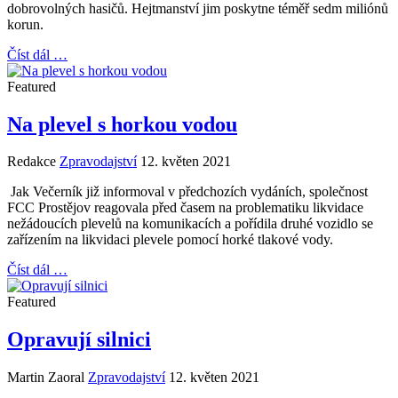
dobrovolných hasičů. Hejtmanství jim poskytne téměř sedm miliónů
korun.
Číst dál …
Featured
Na plevel s horkou vodou
Redakce
Zpravodajství
12. květen 2021
Jak Večerník již informoval v předchozích vydáních, společnost
FCC Prostějov reagovala před časem na problematiku likvidace
nežádoucích plevelů na komunikacích a pořídila druhé vozidlo se
zařízením na likvidaci plevele pomocí horké tlakové vody.
Číst dál …
Featured
Opravují silnici
Martin Zaoral
Zpravodajství
12. květen 2021