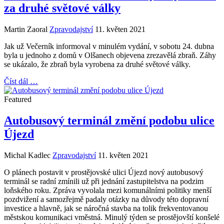
za druhé světové války
Martin Zaoral
Zpravodajství
11. květen 2021
Jak už Večerník informoval v minulém vydání, v sobotu 24. dubna
byla u jednoho z domů v Olšanech objevena zrezavělá zbraň. Záhy
se ukázalo, že zbraň byla vyrobena za druhé světové války.
Číst dál …
Featured
Autobusový terminál změní podobu ulice
Újezd
Michal Kadlec
Zpravodajství
11. květen 2021
O plánech postavit v prostějovské ulici Újezd nový autobusový
terminál se radní zmínili už při jednání zastupitelstva na podzim
loňského roku. Zpráva vyvolala mezi komunálními politiky menší
pozdvižení a samozřejmě padaly otázky na důvody této dopravní
investice a hlavně, jak se náročná stavba na tolik frekventovanou
městskou komunikaci vměstná. Minulý týden se prostějovští konšelé