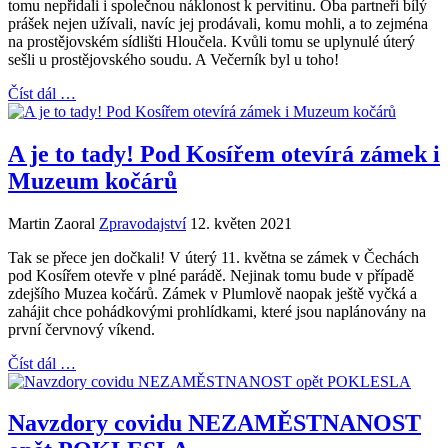
tomu nepřidali i společnou náklonost k pervitinu. Oba partneři bílý
prášek nejen užívali, navíc jej prodávali, komu mohli, a to zejména
na prostějovském sídlišti Hloučela. Kvůli tomu se uplynulé úterý
sešli u prostějovského soudu. A Večerník byl u toho!
Číst dál …
A je to tady! Pod Kosířem otevírá zámek i
Muzeum kočárů
Martin Zaoral
Zpravodajství
12. květen 2021
Tak se přece jen dočkali! V úterý 11. května se zámek v Čechách
pod Kosířem otevře v plné parádě. Nejinak tomu bude v případě
zdejšího Muzea kočárů. Zámek v Plumlově naopak ještě vyčká a
zahájit chce pohádkovými prohlídkami, které jsou naplánovány na
první červnový víkend.
Číst dál …
Navzdory covidu NEZAMĚSTNANOST