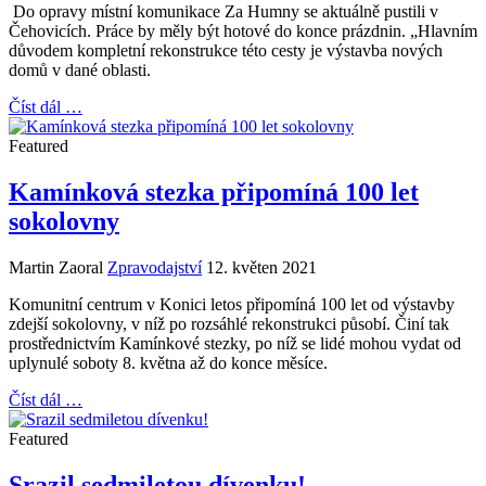
Do opravy místní komunikace Za Humny se aktuálně pustili v
Čehovicích. Práce by měly být hotové do konce prázdnin. „Hlavním
důvodem kompletní rekonstrukce této cesty je výstavba nových
domů v dané oblasti.
Číst dál …
Featured
Kamínková stezka připomíná 100 let
sokolovny
Martin Zaoral
Zpravodajství
12. květen 2021
Komunitní centrum v Konici letos připomíná 100 let od výstavby
zdejší sokolovny, v níž po rozsáhlé rekonstrukci působí. Činí tak
prostřednictvím Kamínkové stezky, po níž se lidé mohou vydat od
uplynulé soboty 8. května až do konce měsíce.
Číst dál …
Featured
Srazil sedmiletou dívenku!