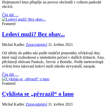
Hejtmanství letos přispěje na provoz obchodů v celkem padesáti
obcích.
Číst dál …
Featured
Ledoví muži? Bez obav...
Michal Kadlec
Zpravodajství
11. květen 2021
Od středy do pátku nás podle tradiční pranostiky očekávají dny,
které mají rozhodnout o následném počasí v dalších týdnech. Ano,
přicházejí obávaní Pankrác, Servác a Bonifác. Podle meteorologů
ovšem letos takzvaní ledoví muži nikoho nevystraší, naopak.
Číst dál …
Featured
Cyklista se „přerazil“ o lano
Michal Kadlec
Zpravodajství
11. květen 2021