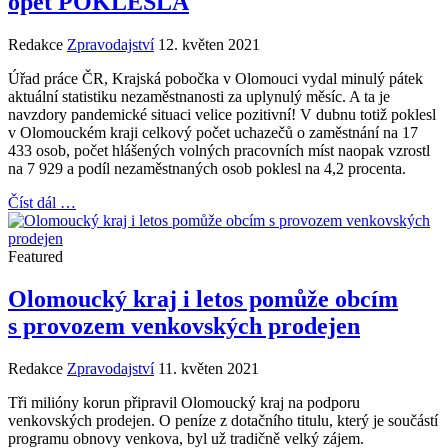
opět POKLESLA
Redakce
Zpravodajství
12. květen 2021
Úřad práce ČR, Krajská pobočka v Olomouci vydal minulý pátek
aktuální statistiku nezaměstnanosti za uplynulý měsíc. A ta je
navzdory pandemické situaci velice pozitivní! V dubnu totiž poklesl
v Olomouckém kraji celkový počet uchazečů o zaměstnání na 17
433 osob, počet hlášených volných pracovních míst naopak vzrostl
na 7 929 a podíl nezaměstnaných osob poklesl na 4,2 procenta.
Číst dál …
Featured
Olomoucký kraj i letos pomůže obcím
s provozem venkovských prodejen
Redakce
Zpravodajství
11. květen 2021
Tři milióny korun připravil Olomoucký kraj na podporu
venkovských prodejen. O peníze z dotačního titulu, který je součástí
programu obnovy venkova, byl už tradičně velký zájem.