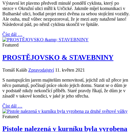
Výstavní let plavmo předvedl minulé pondělí cyklista, který po
stezce v Okružní ulici mířil k Určické. Jakmile míjel komunikaci v
Bulharské ulici, hodlal projet mezi dvěma za sebou stojícími vozidly.
Ale ouha, muž vůbec nezpozoroval, že je mezi auty natažené lano!
Následoval pád, po němž cyklista skončil ve špitále.
Číst dál …
Featured
PROSTĚJOVSKO & STAVEBNINY
Tomáš Kaláb
Zpravodajství
11. květen 2021
S nastupujícím jarem majitelům nemovitostí, jejichž zdi už přece jen
něco pamatují, počínají práce okolo jejich domu. Starat se o dům je
v podstatě nikdy nekončící příběh. Staré pravdy říkají, že dům je v
zásadě v takové kondici, v jaké je jeho střecha.
Číst dál …
Featured
Pistole nalezená v kurníku byla vyrobena