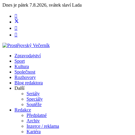
Dnes je
pátek 7.8.2026
,
svátek slaví
Lada
Zpravodajství
Sport
Kultura
Společnost
Rozhovory
Blog redaktora
Další
Seriály
Speciály
Soutěže
Redakce
Předplatné
Archiv
Inzerce / reklama
Kariéra