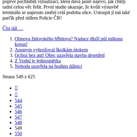
poprvé pochlubili vizualizací, která dává jasně najevo, jak chtějí
radní celou věc řešit. První studie ukazuje, že kvůli výstavbě
terminálu se naprosto změní celá podoba ulice. Ustoupit jí má také
parčík před sídlem Policie ČR!
Číst dál …
Obnova židovského hřbitova? Nadace dluží půl milionu
korun!
Anonym vyhrožoval školkám útokem
Ochoz bez aut! Obec uzavřela stavba desetiletí
Z Vodní je jednosměrka
Nehoda uzavřela na hodinu dálnici
Strana 549 z 625
544
545
546
547
548
549
550