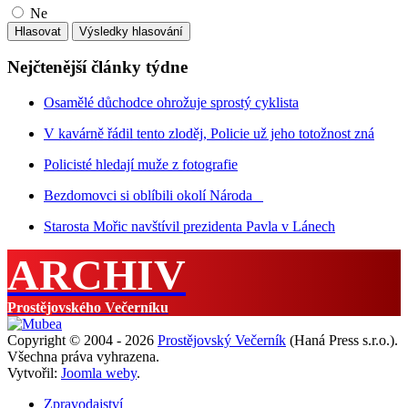
Ne
Nejčtenější články týdne
Osamělé důchodce ohrožuje sprostý cyklista
V kavárně řádil tento zloděj, Policie už jeho totožnost zná
Policisté hledají muže z fotografie
Bezdomovci si oblíbili okolí Národa
Starosta Mořic navštívil prezidenta Pavla v Lánech
ARCHIV
Prostějovského Večerníku
Copyright © 2004 - 2026
Prostějovský Večerník
(Haná Press s.r.o.).
Všechna práva vyhrazena.
Vytvořil:
Joomla weby
.
Zpravodajství