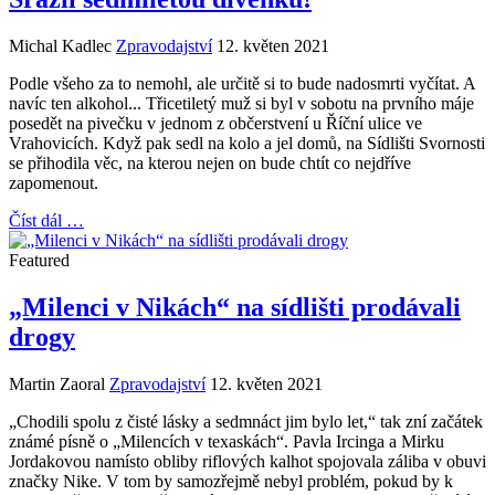
Michal Kadlec
Zpravodajství
12. květen 2021
Podle všeho za to nemohl, ale určitě si to bude nadosmrti vyčítat. A
navíc ten alkohol... Třicetiletý muž si byl v sobotu na prvního máje
posedět na pivečku v jednom z občerstvení u Říční ulice ve
Vrahovicích. Když pak sedl na kolo a jel domů, na Sídlišti Svornosti
se přihodila věc, na kterou nejen on bude chtít co nejdříve
zapomenout.
Číst dál …
Featured
„Milenci v Nikách“ na sídlišti prodávali
drogy
Martin Zaoral
Zpravodajství
12. květen 2021
„Chodili spolu z čisté lásky a sedmnáct jim bylo let,“ tak zní začátek
známé písně o „Milencích v texaskách“. Pavla Ircinga a Mirku
Jordakovou namísto obliby riflových kalhot spojovala záliba v obuvi
značky Nike. V tom by samozřejmě nebyl problém, pokud by k