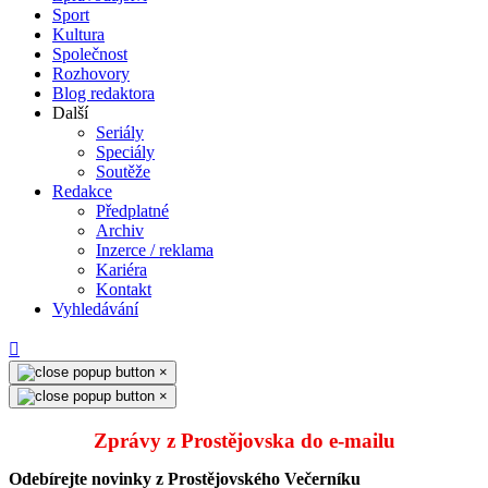
Sport
Kultura
Společnost
Rozhovory
Blog redaktora
Další
Seriály
Speciály
Soutěže
Redakce
Předplatné
Archiv
Inzerce / reklama
Kariéra
Kontakt
Vyhledávání
×
×
Zprávy z Prostějovska do e‑mailu
Odebírejte novinky z Prostějovského Večerníku