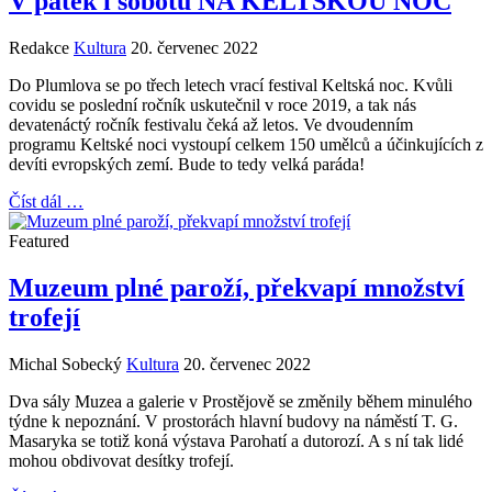
V pátek i sobotu NA KELTSKOU NOC
Redakce
Kultura
20. červenec 2022
Do Plumlova se po třech letech vrací festival Keltská noc. Kvůli
covidu se poslední ročník uskutečnil v roce 2019, a tak nás
devatenáctý ročník festivalu čeká až letos. Ve dvoudenním
programu Keltské noci vystoupí celkem 150 umělců a účinkujících z
devíti evropských zemí. Bude to tedy velká paráda!
Číst dál …
Featured
Muzeum plné paroží, překvapí množství
trofejí
Michal Sobecký
Kultura
20. červenec 2022
Dva sály Muzea a galerie v Prostějově se změnily během minulého
týdne k nepoznání. V prostorách hlavní budovy na náměstí T. G.
Masaryka se totiž koná výstava Parohatí a dutorozí. A s ní tak lidé
mohou obdivovat desítky trofejí.