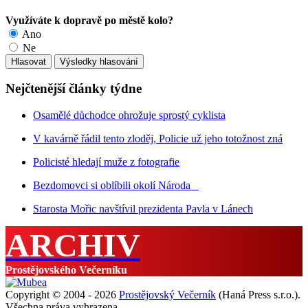
Využíváte k dopravě po městě kolo?
Ano
Ne
Nejčtenější články týdne
Osamělé důchodce ohrožuje sprostý cyklista
V kavárně řádil tento zloděj, Policie už jeho totožnost zná
Policisté hledají muže z fotografie
Bezdomovci si oblíbili okolí Národa
Starosta Mořic navštívil prezidenta Pavla v Lánech
ARCHIV
Prostějovského Večerníku
Copyright © 2004 - 2026
Prostějovský Večerník
(Haná Press s.r.o.).
Všechna práva vyhrazena.