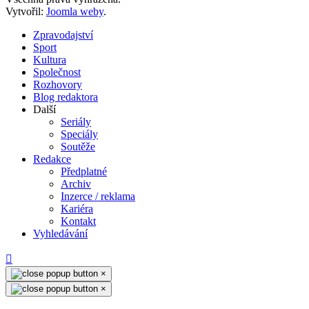
Vytvořil:
Joomla weby
.
Zpravodajství
Sport
Kultura
Společnost
Rozhovory
Blog redaktora
Další
Seriály
Speciály
Soutěže
Redakce
Předplatné
Archiv
Inzerce / reklama
Kariéra
Kontakt
Vyhledávání
×
×