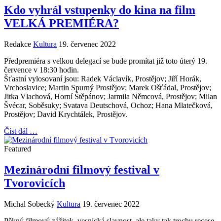
Kdo vyhrál vstupenky do kina na film
VELKÁ PREMIÉRA?
Redakce
Kultura
19. červenec 2022
Předpremiéra s velkou delegací se bude promítat již toto úterý 19.
července v 18:30 hodin.
Šťastní vylosovaní jsou: Radek Václavík, Prostějov; Jiří Horák,
Vrchoslavice; Martin Spurný Prostějov; Marek Ošťádal, Prostějov;
Jitka Vlachová, Horní Štěpánov; Jarmila Němcová, Prostějov; Milan
Švécar, Soběsuky; Svatava Deutschová, Ochoz; Hana Mlatečková,
Prostějov; David Krychtálek, Prostějov.
Číst dál …
Featured
Mezinárodní filmový festival v
Tvorovicích
Michal Sobecký
Kultura
19. červenec 2022
Pěkný filmový zážitek, vesnická slavnost, ale taky tak trochu recese