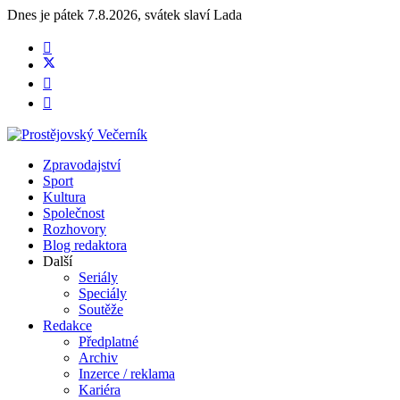
Dnes je
pátek 7.8.2026
,
svátek slaví
Lada
Zpravodajství
Sport
Kultura
Společnost
Rozhovory
Blog redaktora
Další
Seriály
Speciály
Soutěže
Redakce
Předplatné
Archiv
Inzerce / reklama
Kariéra