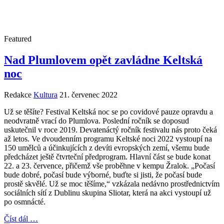
Featured
Nad Plumlovem opět zavládne Keltská
noc
Redakce
Kultura
21. červenec 2022
Už se těšíte? Festival Keltská noc se po covidové pauze opravdu a
neodvratně vrací do Plumlova. Poslední ročník se doposud
uskutečnil v roce 2019. Devatenáctý ročník festivalu nás proto čeká
až letos. Ve dvoudenním programu Keltské noci 2022 vystoupí na
150 umělců a účinkujících z devíti evropských zemí, všemu bude
předcházet ještě čtvrteční předprogram. Hlavní část se bude konat
22. a 23. července, přičemž vše proběhne v kempu Žralok. „Počasí
bude dobré, počasí bude výborné, buďte si jisti, že počasí bude
prostě skvělé. Už se moc těšíme,“ vzkázala nedávno prostřednictvím
sociálních sítí z Dublinu skupina Sliotar, která na akci vystoupí už
po osmnácté.
Číst dál …