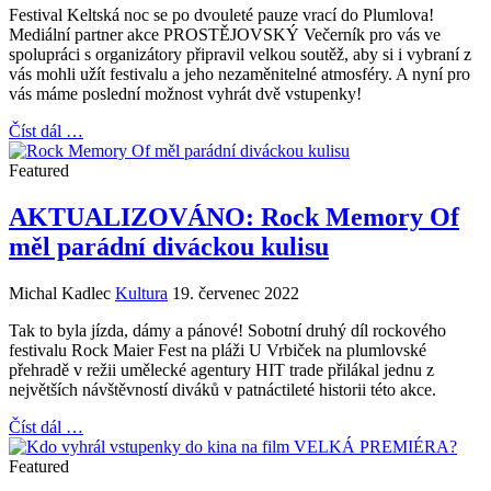
Festival Keltská noc se po dvouleté pauze vrací do Plumlova!
Mediální partner akce PROSTĚJOVSKÝ Večerník pro vás ve
spolupráci s organizátory připravil velkou soutěž, aby si i vybraní z
vás mohli užít festivalu a jeho nezaměnitelné atmosféry. A nyní pro
vás máme poslední možnost vyhrát dvě vstupenky!
Číst dál …
Featured
AKTUALIZOVÁNO: Rock Memory Of
měl parádní diváckou kulisu
Michal Kadlec
Kultura
19. červenec 2022
Tak to byla jízda, dámy a pánové! Sobotní druhý díl rockového
festivalu Rock Maier Fest na pláži U Vrbiček na plumlovské
přehradě v režii umělecké agentury HIT trade přilákal jednu z
největších návštěvností diváků v patnáctileté historii této akce.
Číst dál …
Featured