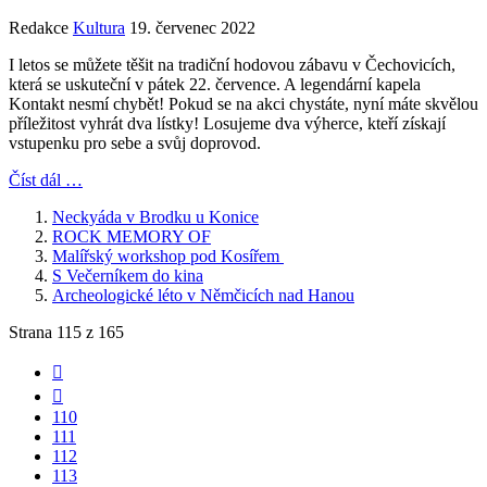
Redakce
Kultura
19. červenec 2022
I letos se můžete těšit na tradiční hodovou zábavu v Čechovicích,
která se uskuteční v pátek 22. července. A legendární kapela
Kontakt nesmí chybět! Pokud se na akci chystáte, nyní máte skvělou
příležitost vyhrát dva lístky! Losujeme dva výherce, kteří získají
vstupenku pro sebe a svůj doprovod.
Číst dál …
Neckyáda v Brodku u Konice
ROCK MEMORY OF
Malířský workshop pod Kosířem
S Večerníkem do kina
Archeologické léto v Němčicích nad Hanou
Strana 115 z 165
110
111
112
113