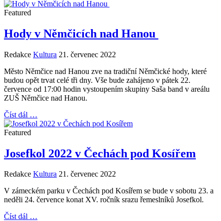
Featured
Hody v Němčicích nad Hanou
Redakce
Kultura
21. červenec 2022
Město Němčice nad Hanou zve na tradiční Němčické hody, které
budou opět trvat celé tři dny. Vše bude zahájeno v pátek 22.
července od 17:00 hodin vystoupením skupiny Saša band v areálu
ZUŠ Němčice nad Hanou.
Číst dál …
Featured
Josefkol 2022 v Čechách pod Kosířem
Redakce
Kultura
21. červenec 2022
V zámeckém parku v Čechách pod Kosířem se bude v sobotu 23. a
neděli 24. července konat XV. ročník srazu řemeslníků Josefkol.
Číst dál …