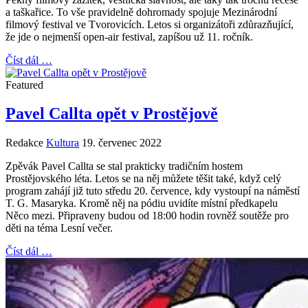
a taškařice. To vše pravidelně dohromady spojuje Mezinárodní
filmový festival ve Tvorovicích. Letos si organizátoři zdůrazňující,
že jde o nejmenší open-air festival, zapíšou už 11. ročník.
Číst dál …
Featured
Pavel Callta opět v Prostějově
Redakce
Kultura
19. červenec 2022
Zpěvák Pavel Callta se stal prakticky tradičním hostem
Prostějovského léta. Letos se na něj můžete těšit také, když celý
program zahájí již tuto středu 20. července, kdy vystoupí na náměstí
T. G. Masaryka. Kromě něj na pódiu uvidíte místní předkapelu
Něco mezi. Připraveny budou od 18:00 hodin rovněž soutěže pro
děti na téma Lesní večer.
Číst dál …