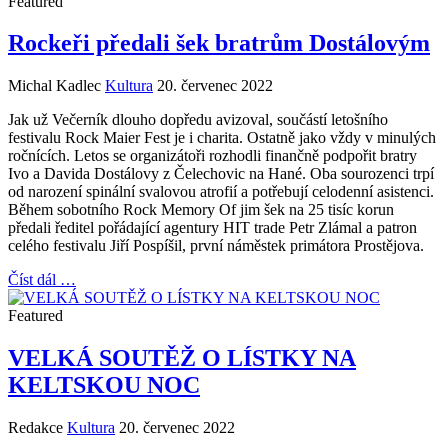
Featured
Rockeři předali šek bratrům Dostálovým
Michal Kadlec
Kultura
20. červenec 2022
Jak už Večerník dlouho dopředu avizoval, součástí letošního
festivalu Rock Maier Fest je i charita. Ostatně jako vždy v minulých
ročnících. Letos se organizátoři rozhodli finančně podpořit bratry
Ivo a Davida Dostálovy z Čelechovic na Hané. Oba sourozenci trpí
od narození spinální svalovou atrofií a potřebují celodenní asistenci.
Během sobotního Rock Memory Of jim šek na 25 tisíc korun
předali ředitel pořádající agentury HIT trade Petr Zlámal a patron
celého festivalu Jiří Pospíšil, první náměstek primátora Prostějova.
Číst dál …
Featured
VELKÁ SOUTĚŽ O LÍSTKY NA
KELTSKOU NOC
Redakce
Kultura
20. červenec 2022