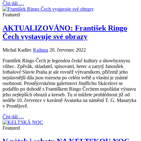
Číst dál …
Featured
AKTUALIZOVÁNO: František Ringo
Čech vystavuje své obrazy
Michal Kadlec
Kultura
20. červenec 2022
František Ringo Čech je legendou české kultury a showbyznysu
vůbec. Zpěvák, skladatel, spisovatel, herec a zarytý fanoušek
fotbalové Slavie Praha je ale rovněž výtvarníkem, přičemž jeho
nejslavnější díla jsou rozeseta po celém světě a vlastní je známé
osobnosti. Prostějovskému galeristovi Jindřichu Skácelovi se
podařilo po dohodě s Františkem Ringo Čechem uspořádat výstavu
jeho nejlepších obrazů a kreseb. Tu si můžete prohlédnout již od
neděle 10. července v kavárně Avatarka na náměstí T. G. Masaryka
v Prostějově.
Číst dál …
Featured