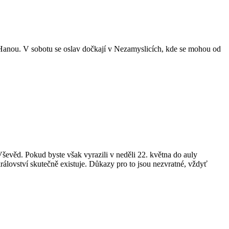
anou. V sobotu se oslav dočkají v Nezamyslicích, kde se mohou od
ševěd. Pokud byste však vyrazili v neděli 22. května do auly
álovství skutečně existuje. Důkazy pro to jsou nezvratné, vždyť