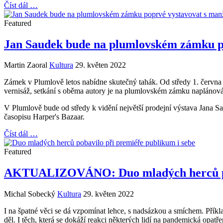
Číst dál …
Featured
Jan Saudek bude na plumlovském zámku p
Martin Zaoral
Kultura
29. květen 2022
Zámek v Plumlově letos nabídne skutečný tahák. Od středy 1. června 
vernisáž, setkání s oběma autory je na plumlovském zámku naplánová
V Plumlově bude od středy k vidění největší prodejní výstava Jana Sa
časopisu Harper's Bazaar.
Číst dál …
Featured
AKTUALIZOVÁNO: Duo mladých herců poba
Michal Sobecký
Kultura
29. květen 2022
I na špatné věci se dá vzpomínat lehce, s nadsázkou a smíchem. Přík
děl. I těch, která se dokáží reakci některých lidí na pandemická opat