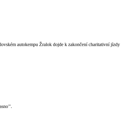
mlovském autokempu Žralok dojde k zakončení charitativní jízdy
asno’’.