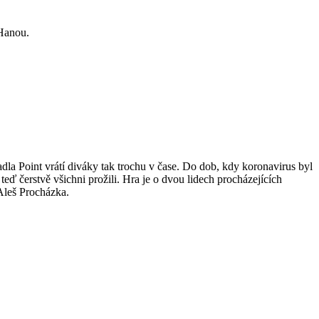
 Hanou.
la Point vrátí diváky tak trochu v čase. Do dob, kdy koronavirus byl
 teď čerstvě všichni prožili. Hra je o dvou lidech procházejících
 Aleš Procházka.