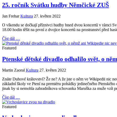
25. ročník Svátku hudby Němčické ZUŠ
Jan Frehar
Kultura
27. květen 2022
O víkendu se dočkají příznivci hudby hned dvou koncertů v rámci S
18.00 hodin těšit na první z dvojice koncertů na prostranství před hasi
Číst dál …
Featured
Ptenské dětské divadlo odhalilo svět, o ně
Martin Zaoral
Kultura
27. květen 2022
Znáte Duhové království? Že ne? A že jste o něm ve Wikipedii nic neo
základní školy ve Ptení na premiéru pohádky jedinečného Ptenského d
jinak by si nemohla zahradníkova schovanka Maruška za muže vzít pri
Číst dál …
Featured