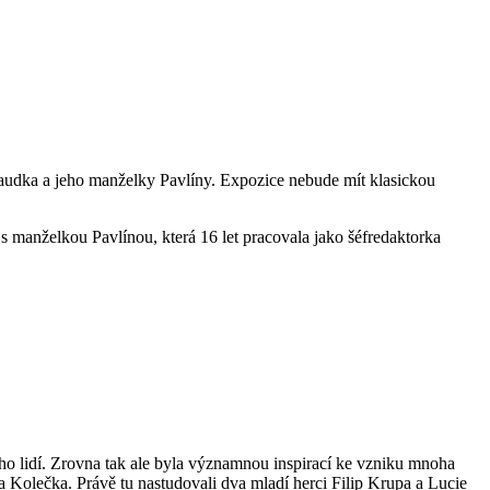
Saudka a jeho manželky Pavlíny. Expozice nebude mít klasickou
s manželkou Pavlínou, která 16 let pracovala jako šéfredaktorka
oho lidí. Zrovna tak ale byla významnou inspirací ke vzniku mnoha
ra Kolečka. Právě tu nastudovali dva mladí herci Filip Krupa a Lucie