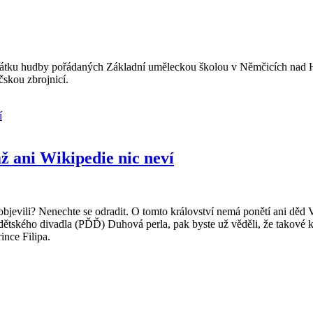
vátku hudby pořádaných Základní uměleckou školou v Němčicích nad H
čskou zbrojnicí.
mž ani Wikipedie nic neví
bjevili? Nenechte se odradit. O tomto království nemá ponětí ani děd V
ětského divadla (PĎĎ) Duhová perla, pak byste už věděli, že takové kr
nce Filipa.