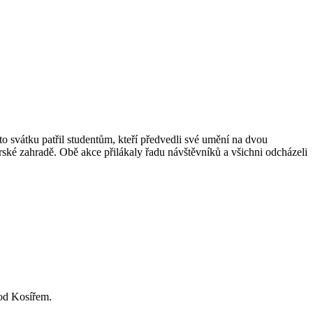
 svátku patřil studentům, kteří předvedli své umění na dvou
arské zahradě. Obě akce přilákaly řadu návštěvníků a všichni odcházeli
od Kosířem.