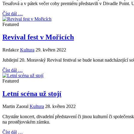
Tesařová a v pátek večer coby premiéru představili v Divadle Point. 
Číst dál …
Featured
Revival fest v Mořicích
Redakce
Kultura
29. květen 2022
Jubilejní 20. Moravský Revival festival se bude konat nadcházející 
Číst dál …
Featured
Letní scéna už stojí
Martin Zaoral
Kultura
28. květen 2022
Chystáte koncert, divadelní představení či jinou kulturní či společens
na prostějovském zámku.
Číst dál …