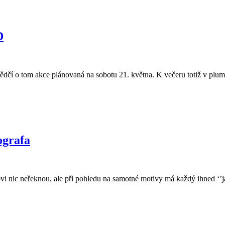
D
svědčí o tom akce plánovaná na sobotu 21. května. K večeru totiž v plu
ografa
vi nic neřeknou, ale při pohledu na samotné motivy má každý ihned ‘’j