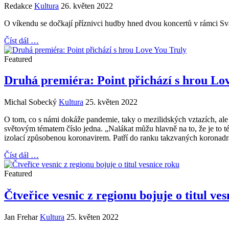
Redakce
Kultura
26. květen 2022
O víkendu se dočkají příznivci hudby hned dvou koncertů v rámci 
Číst dál …
Featured
Druhá premiéra: Point přichází s hrou Lo
Michal Sobecký
Kultura
25. květen 2022
O tom, co s námi dokáže pandemie, taky o mezilidských vztazích, ale
světovým tématem číslo jedna. „Nalákat můžu hlavně na to, že je to téma
izolací způsobenou koronavirem. Patří do ranku takzvaných koronadrama
Číst dál …
Featured
Čtveřice vesnic z regionu bojuje o titul ve
Jan Frehar
Kultura
25. květen 2022