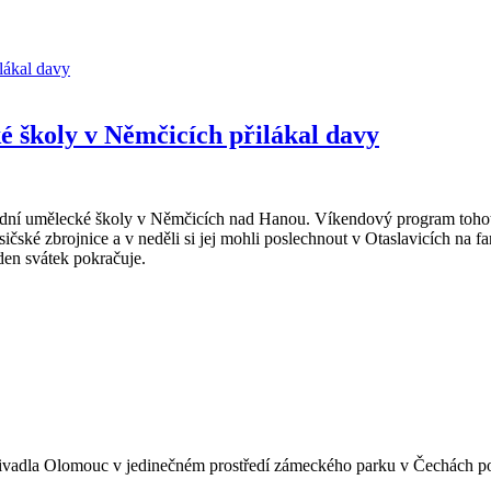
é školy v Němčicích přilákal davy
ladní umělecké školy v Němčicích nad Hanou. Víkendový program tohoto
sičské zbrojnice a v neděli si jej mohli poslechnout v Otaslavicích na f
ýden svátek pokračuje.
vadla Olomouc v jedinečném prostředí zámeckého parku v Čechách p