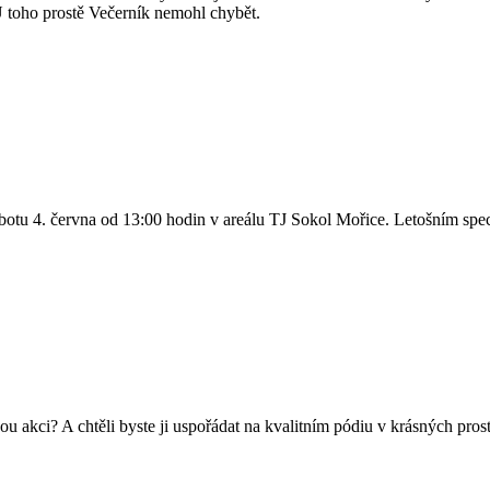
U toho prostě Večerník nemohl chybět.
sobotu 4. června od 13:00 hodin v areálu TJ Sokol Mořice. Letošním sp
kou akci? A chtěli byste ji uspořádat na kvalitním pódiu v krásných pro