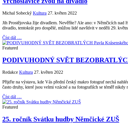
Vrchoslavice zvou na divadlo
Michal Sobecký
Kultura
27. květen 2022
Jih Prostějovska žije divadlem. Nevěříte? Ale ano: v Němčicích nad H
divadlo, tentokrát pro dospělé, můžou lidé navštívit v neděli 29. kvě
Číst dál …
Featured
PODIVUHODNÝ SVĚT BEZOBRATLÝCH P
Redakce
Kultura
27. květen 2022
Přijďte na výstavu, kde Vás přední český makro fotograf nechá nahlé
často druhy, které jsou velmi vzácné a na fotografiích se téměř nikd
Číst dál …
Featured
25. ročník Svátku hudby Němčické ZUŠ