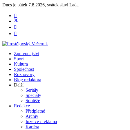
Dnes je
pátek 7.8.2026
,
svátek slaví
Lada
Zpravodajství
Sport
Kultura
Společnost
Rozhovory
Blog redaktora
Další
Seriály
Speciály
Soutěže
Redakce
Předplatné
Archiv
Inzerce / reklama
Kariéra