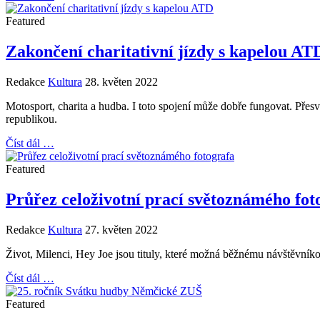
Featured
Zakončení charitativní jízdy s kapelou AT
Redakce
Kultura
28. květen 2022
Motosport, charita a hudba. I toto spojení může dobře fungovat. Pře
republikou.
Číst dál …
Featured
Průřez celoživotní prací světoznámého fot
Redakce
Kultura
27. květen 2022
Život, Milenci, Hey Joe jsou tituly, které možná běžnému návštěvníko
Číst dál …
Featured