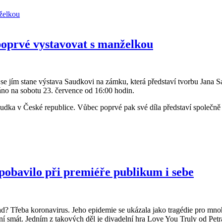
oprvé vystavovat s manželkou
se jím stane výstava Saudkovi na zámku, která představí tvorbu Jana 
no na sobotu 23. července od 16:00 hodin.
udka v České republice. Vůbec poprvé pak své díla představí společně 
vilo při premiéře publikum i sebe
lad? Třeba koronavirus. Jeho epidemie se ukázala jako tragédie pro mn
ření smát. Jedním z takových děl je divadelní hra Love You Truly od Pet