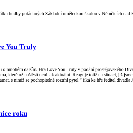
Svátku hudby pořádaných Základní uměleckou školou v Němčicích nad
ve You Truly
 i o mnohém dalším. Hra Love You Truly v podání prostějovského Divad
, které už naštěstí není tak aktuální. Reaguje totiž na situaci, již jsme
t, s nimiž se pochopitelně roztrhl pytel,“ říká ke hře ředitel divadla
snice roku