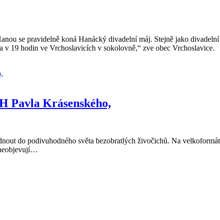
anou se pravidelně koná Hanácký divadelní máj. Stejně jako divadelní 
tna v 19 hodin ve Vrchoslavicích v sokolovně,“ zve obec Vrchoslavice.
avla Krásenského,
dnout do podivuhodného světa bezobratlých živočichů. Na velkoformáto
y neobjevují…