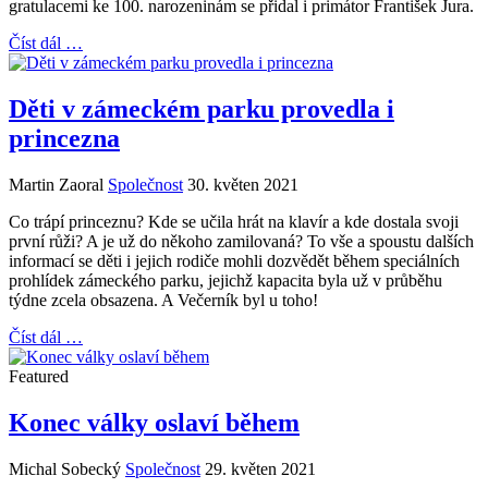
gratulacemi ke 100. narozeninám se přidal i primátor František Jura.
Číst dál …
Děti v zámeckém parku provedla i
princezna
Martin Zaoral
Společnost
30. květen 2021
Co trápí princeznu? Kde se učila hrát na klavír a kde dostala svoji
první růži? A je už do někoho zamilovaná? To vše a spoustu dalších
informací se děti i jejich rodiče mohli dozvědět během speciálních
prohlídek zámeckého parku, jejichž kapacita byla už v průběhu
týdne zcela obsazena. A Večerník byl u toho!
Číst dál …
Featured
Konec války oslaví během
Michal Sobecký
Společnost
29. květen 2021