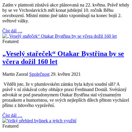
Zatím v platnosti zůstává akce plánovaná na 22. května. Právě tehdy
by se ve Vrchoslavicích měl konat jubilejní 10. ročník Běhu
osvobození. Místní mimo jiné takto vzpomínají na konec bojů 2.
světové války.
Číst dál …
Featured
„Veselý stařeček“ Otakar Bystřina by se
včera dožil 160 let
Martin Zaoral
Společnost
29. květen 2021
Věděli jste, že v plumlovském zámku byla kdysi soudní síň? A
právě v ní získával coby obhájce praxi Ferdinand Dostál. Svérázný
advokát se pod pseudonymem Otakar Bystřina stal významným
prozaikem a humoristou, ve svých nejlepších dílech přitom vycházel
přímo z lidového vyprávění.
Číst dál …
Featured