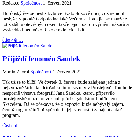
Redakce
Společnost
1. červen 2021
Hurónský řev se nesl z bytu ve Svatoplukově ulici, což nemohl
neslyšet v pondělí odpoledne také Večerník. Hádající se manželé
totiž stáli u otevřených oken, takže jejich ostrou výměnu názorů si
vyslechlo hned několik kolemjdoucích lidí.
Číst dál …
Přijíždí fenomén Saudek
Martin Zaoral
Společnost
1. červen 2021
Tak už se to blíží! Ve čtvrtek 3. června bude zahájena jedna z
nejvýraznějších akcí letošní kulturní sezóny v Prostějově. Tou bude
nesporně výstava fotografií Jana Saudka, kterou připravilo
prostějovské muzeum ve spolupráci s galeristou Jindřichem
Skácelem. Dá se očekávat, že o expozici bude nebývalý zájem,
čemuž organizátoři přizpůsobili i její slavnostní zahájení a další
program.
Číst dál …