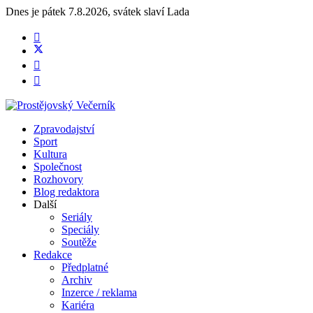
Dnes je
pátek 7.8.2026
,
svátek slaví
Lada
Zpravodajství
Sport
Kultura
Společnost
Rozhovory
Blog redaktora
Další
Seriály
Speciály
Soutěže
Redakce
Předplatné
Archiv
Inzerce / reklama
Kariéra