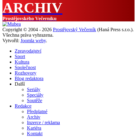
ARCHIV
Prostějovského Večerníku
Copyright © 2004 - 2026
Prostějovský Večerník
(Haná Press s.r.o.).
Všechna práva vyhrazena.
Vytvořil:
Joomla weby
.
Zpravodajství
Sport
Kultura
Společnost
Rozhovory
Blog redaktora
Další
Seriály
Speciály
Soutěže
Redakce
Předplatné
Archiv
Inzerce / reklama
Kariéra
Kontakt