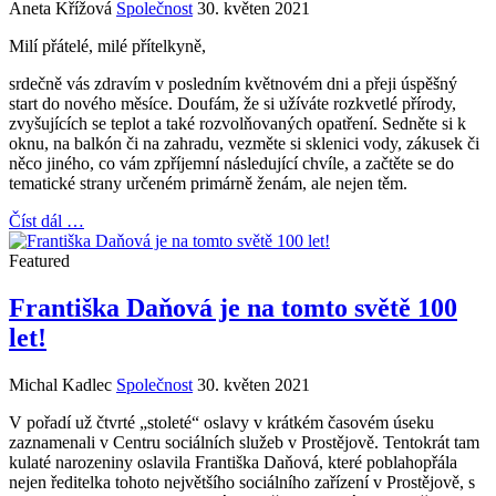
Aneta Křížová
Společnost
30. květen 2021
Milí přátelé, milé přítelkyně,
srdečně vás zdravím v posledním květnovém dni a přeji úspěšný
start do nového měsíce. Doufám, že si užíváte rozkvetlé přírody,
zvyšujících se teplot a také rozvolňovaných opatření. Sedněte si k
oknu, na balkón či na zahradu, vezměte si sklenici vody, zákusek či
něco jiného, co vám zpříjemní následující chvíle, a začtěte se do
tematické strany určeném primárně ženám, ale nejen těm.
Číst dál …
Featured
Františka Daňová je na tomto světě 100
let!
Michal Kadlec
Společnost
30. květen 2021
V pořadí už čtvrté „stoleté“ oslavy v krátkém časovém úseku
zaznamenali v Centru sociálních služeb v Prostějově. Tentokrát tam
kulaté narozeniny oslavila Františka Daňová, které poblahopřála
nejen ředitelka tohoto největšího sociálního zařízení v Prostějově, s