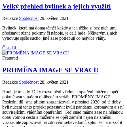
Velký přehled bylinek a jejich využití
Redakce
Společnost
29. květen 2021
Bylinek, které má doma téměř každý a jen těžko si bez nich umí
představit různé pokrmy či nápoje, je celá řada. Některým z nich
vyhovuje spíše sucho, jiné zase potřebují co nejvíce vláhy.
Číst dál …
Featured
PROMĚNA IMAGE SE VRACÍ!
Redakce
Společnost
28. květen 2021
Hurá, je to tady. Díky rozvolnění vládních opatření můžeme opět
pokračovat v našem oblíbeném seriálu PROMĚNY IMAGE.
Poslední díl jsme přitom zorganizovali v prosinci 2020, od té doby
byli nuceni tento projekt pozastavit kvůli pandemii koronaviru a s ní
souvisejícími vládními opatřeními. Teď snad máme zase na nějakou
dobu volnou cestu a můžeme se opět zaměřit nejen na změnu
vizáže, ale zapracovat na zdravém sebevědomí, splnit sen a rozzářit