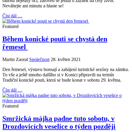
radostí nejedny oči, zároveň se jedná o zážitek na celý život.
Neváhejte ani minutu a hlaste se!
Číst dál …
Featured
Během konické pouti se chystá den
řemesel
Martin Zaoral
Společnost
28. květen 2021
Den řemesel, výstavu bonsají a zahájení turistické sezóny na zámku.
To vše a ještě mnoho dalšího si v Konici připravili na termín
Tradiční konické pouti, která se bude konat v sobotu 29. května.
Číst dál …
Featured
Smržická májka padne tuto sobotu, v
Drozdovicích veselice o týden později