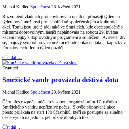
Michal Kadlec
Společnost
28. květen 2021
Rozvolnění vládních proticovidových opatření přinášejí týden co
týden nové možnosti pro uspořádání společenských a kulturních
akcí. Tomu jsou určitě rádi také ve Smržicích, kde obec společně s
místními dobrovolnými hasiči naplánovala na sobotu 29. května
kácení májky s doprovodným programem a soutěžemi. A, světe, div
se, májový symbol po více než roce bude pokácen také u kapličky v
Drozdovicích. Jen o týden později...
Číst dál …
Featured
Smržické vandr provázela deštivá slota
Michal Kadlec
Společnost
28. květen 2021
Čáru přes rozpočet udělalo v sobotu organizátorům 17. ročníku
Smržického vandru nepříznivé počasí. Skvěle připravená akce
přesto přilákala na start 170 účastníků, kteří se postupně za silného
deště vydali na jednu z pěti různě dlouhých tras.
Číst dál …