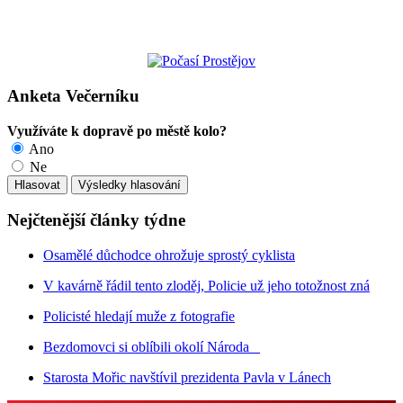
Anketa Večerníku
Využíváte k dopravě po městě kolo?
Ano
Ne
Nejčtenější články týdne
Osamělé důchodce ohrožuje sprostý cyklista
V kavárně řádil tento zloděj, Policie už jeho totožnost zná
Policisté hledají muže z fotografie
Bezdomovci si oblíbili okolí Národa
Starosta Mořic navštívil prezidenta Pavla v Lánech