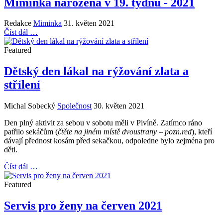
Miminka narozená v 19. týdnu - 2021
Redakce
Miminka
31. květen 2021
Číst dál …
Featured
Dětský den lákal na rýžování zlata a
střílení
Michal Sobecký
Společnost
30. květen 2021
Den plný aktivit za sebou v sobotu měli v Pivíně. Zatímco ráno
patřilo sekáčům (
čtěte na jiném místě dvoustrany – pozn.red
), kteří
dávají přednost kosám před sekačkou, odpoledne bylo zejména pro
děti.
Číst dál …
Featured
Servis pro ženy na červen 2021