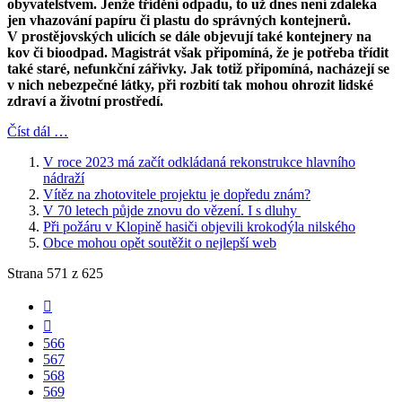
obyvatelstvem. Jenže třídění odpadu, to už dnes není zdaleka
jen vhazování papíru či plastu do správných kontejnerů.
V prostějovských ulicích se dále objevují také kontejnery na
kov či bioodpad. Magistrát však připomíná, že je potřeba třídit
také staré, nefunkční zářivky. Jak totiž připomíná, nacházejí se
v nich nebezpečné látky, při rozbití tak mohou ohrozit lidské
zdraví a životní prostředí.
Číst dál …
V roce 2023 má začít odkládaná rekonstrukce hlavního
nádraží
Vítěz na zhotovitele projektu je dopředu znám?
V 70 letech půjde znovu do vězení. I s dluhy
Při požáru v Klopině hasiči objevili krokodýla nilského
Obce mohou opět soutěžit o nejlepší web
Strana 571 z 625
566
567
568
569