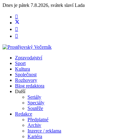
Dnes je
pátek 7.8.2026
,
svátek slaví
Lada
Zpravodajství
Sport
Kultura
Společnost
Rozhovory
Blog redaktora
Další
Seriály
Speciály
Soutěže
Redakce
Předplatné
Archiv
Inzerce / reklama
Kariéra