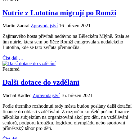
Nutrie z Lutotína migrují po Romži
Martin Zaoral
Zpravodajství
16. březen 2021
Zajímavého hosta přivítali nedávno na Běleckém Mlýně. Stala se
jím nutrie, která sem po říčce Romži emigrovala z nedalekého
Lutotína, kde se tato zvířata přemnožila.
Číst dál …
Featured
Další dotace do vzdělání
Michal Kadlec
Zpravodajství
16. březen 2021
Podle úterního rozhodnutí rady města budou poslány další dotační
finance do oblasti vzdělávání. Z rozpočtu konšelé pošlou finance
několika subjektům na organizování akcí pro děti, na vzdělávání
seniorů, podporu kroužku, logickou olympiádu nebo sportovní
příměstský tábor pro děti.
Číst dál …