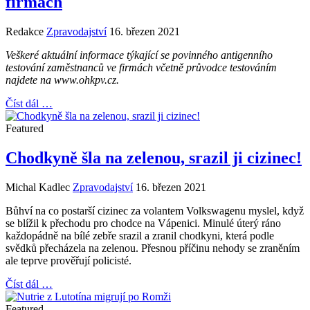
firmách
Redakce
Zpravodajství
16. březen 2021
Veškeré aktuální informace týkající se povinného antigenního
testování zaměstnanců ve firmách včetně průvodce testováním
najdete na www.ohkpv.cz.
Číst dál …
Featured
Chodkyně šla na zelenou, srazil ji cizinec!
Michal Kadlec
Zpravodajství
16. březen 2021
Bůhví na co postarší cizinec za volantem Volkswagenu myslel, když
se blížil k přechodu pro chodce na Vápenici. Minulé úterý ráno
každopádně na bílé zebře srazil a zranil chodkyni, která podle
svědků přecházela na zelenou. Přesnou příčinu nehody se zraněním
ale teprve prověřují policisté.
Číst dál …
Featured