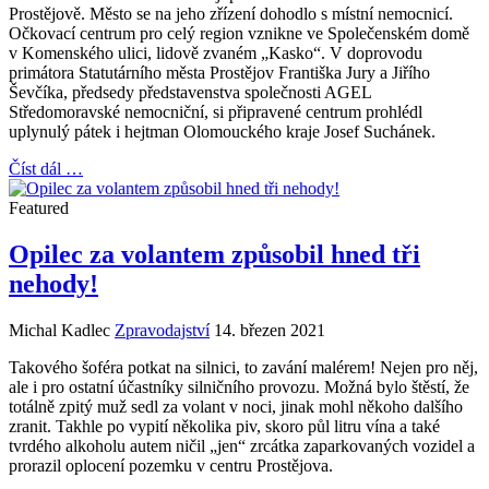
Prostějově. Město se na jeho zřízení dohodlo s místní nemocnicí.
Očkovací centrum pro celý region vznikne ve Společenském domě
v Komenského ulici, lidově zvaném „Kasko“. V doprovodu
primátora Statutárního města Prostějov Františka Jury a Jiřího
Ševčíka, předsedy představenstva společnosti AGEL
Středomoravské nemocniční, si připravené centrum prohlédl
uplynulý pátek i hejtman Olomouckého kraje Josef Suchánek.
Číst dál …
Featured
Opilec za volantem způsobil hned tři
nehody!
Michal Kadlec
Zpravodajství
14. březen 2021
Takového šoféra potkat na silnici, to zavání malérem! Nejen pro něj,
ale i pro ostatní účastníky silničního provozu. Možná bylo štěstí, že
totálně zpitý muž sedl za volant v noci, jinak mohl někoho dalšího
zranit. Takhle po vypití několika piv, skoro půl litru vína a také
tvrdého alkoholu autem ničil „jen“ zrcátka zaparkovaných vozidel a
prorazil oplocení pozemku v centru Prostějova.