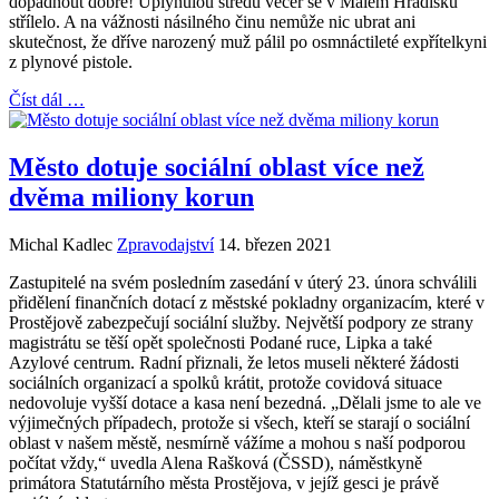
dopadnout dobře! Uplynulou středu večer se v Malém Hradisku
střílelo. A na vážnosti násilného činu nemůže nic ubrat ani
skutečnost, že dříve narozený muž pálil po osmnáctileté expřítelkyni
z plynové pistole.
Číst dál …
Město dotuje sociální oblast více než
dvěma miliony korun
Michal Kadlec
Zpravodajství
14. březen 2021
Zastupitelé na svém posledním zasedání v úterý 23. února schválili
přidělení finančních dotací z městské pokladny organizacím, které v
Prostějově zabezpečují sociální služby. Největší podpory ze strany
magistrátu se těší opět společnosti Podané ruce, Lipka a také
Azylové centrum. Radní přiznali, že letos museli některé žádosti
sociálních organizací a spolků krátit, protože covidová situace
nedovoluje vyšší dotace a kasa není bezedná. „Dělali jsme to ale ve
výjimečných případech, protože si všech, kteří se starají o sociální
oblast v našem městě, nesmírně vážíme a mohou s naší podporou
počítat vždy,“ uvedla Alena Rašková (ČSSD), náměstkyně
primátora Statutárního města Prostějova, v jejíž gesci je právě