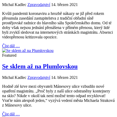
Michal Kadlec
Zpravodajství
14. březen 2021
Kvůli pandemii koronaviru a hrozbě nákazy se již před rokem
přesunula zasedání zastupitelstva z tradiční obřadní síně
prostějovské radnice do hlavního sálu Společenského domu. Od té
doby však nejsou jednání přenášena v přímém přenosu, který lidé
byli zvyklí sledovat na internetových stránkách magistrátu. Absenci
videopřenosu kritizovala opozice.
Číst dál …
Featured
Se sklem až na Plumlovskou
Michal Kadlec
Zpravodajství
14. březen 2021
Hodně zlé krve mezi obyvateli Mánesovy ulice vzbudilo nové
opatření magistrátu. „Proč byly z naší ulice odstraněny kontejnery
na sklo? Nikde v okolí tak není možné tento odpad recyklovat!
Vraťte nám alespoň jeden,“ vyzývá vedení města Michaela Straková
z Mánesovy ulice.
Číst dál …