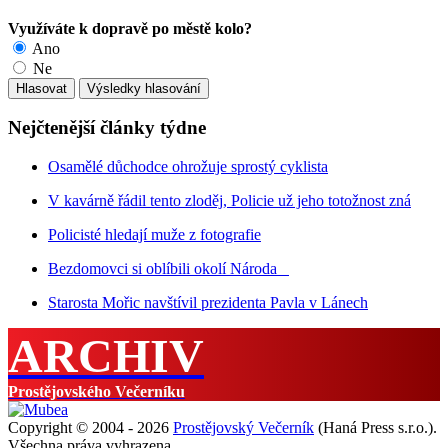
Využíváte k dopravě po městě kolo?
Ano
Ne
Nejčtenější články týdne
Osamělé důchodce ohrožuje sprostý cyklista
V kavárně řádil tento zloděj, Policie už jeho totožnost zná
Policisté hledají muže z fotografie
Bezdomovci si oblíbili okolí Národa
Starosta Mořic navštívil prezidenta Pavla v Lánech
ARCHIV
Prostějovského Večerníku
Copyright © 2004 - 2026
Prostějovský Večerník
(Haná Press s.r.o.).
Všechna práva vyhrazena.