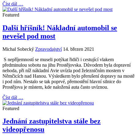
Číst dál …
Featured
Další hříšník! Nákladní automobil se
nevešel pod most
Michal Sobecký
Zpravodajství
14. březen 2021
S nepříjemností se museli potýkat řidiči i cestující vlakem
předminulou sobotu na jihu Prostějovska. Důvodem byla dopravní
nehoda, při níž nákladní Avie uvízla pod železničním mostem v
Němčicích nad Hanou. Výsledkem bylo přerušení dopravy na mostě
i pod ním. Nestalo se tak poprvé, přemostění hlavní silnice do
Prostějova je místem, kde naložená auta často uvíznou.
Číst dál …
Featured
Jednání zastupitelstva stále bez
videopřenosu