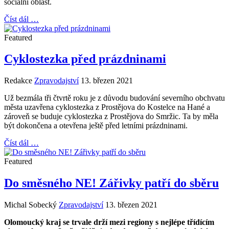
sociální oblast.
Číst dál …
Featured
Cyklostezka před prázdninami
Redakce
Zpravodajství
13. březen 2021
Už bezmála tři čtvrtě roku je z důvodu budování severního obchvatu
města uzavřena cyklostezka z Prostějova do Kostelce na Hané a
zároveň se buduje cyklostezka z Prostějova do Smržic. Ta by měla
být dokončena a otevřena ještě před letními prázdninami.
Číst dál …
Featured
Do směsného NE! Zářivky patří do sběru
Michal Sobecký
Zpravodajství
13. březen 2021
Olomoucký kraj se trvale drží mezi regiony s nejlépe třídícím