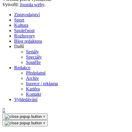
Vytvořil:
Joomla weby
.
Zpravodajství
Sport
Kultura
Společnost
Rozhovory
Blog redaktora
Další
Seriály
Speciály
Soutěže
Redakce
Předplatné
Archiv
Inzerce / reklama
Kariéra
Kontakt
Vyhledávání
×
×