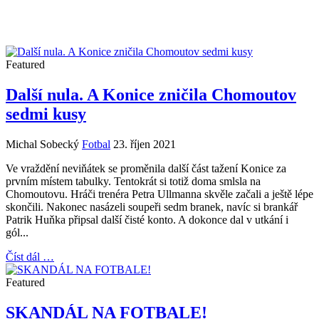
Featured
Další nula. A Konice zničila Chomoutov
sedmi kusy
Michal Sobecký
Fotbal
23. říjen 2021
Ve vraždění neviňátek se proměnila další část tažení Konice za
prvním místem tabulky. Tentokrát si totiž doma smlsla na
Chomoutovu. Hráči trenéra Petra Ullmanna skvěle začali a ještě lépe
skončili. Nakonec nasázeli soupeři sedm branek, navíc si brankář
Patrik Huňka připsal další čisté konto. A dokonce dal v utkání i
gól...
Číst dál …
Featured
SKANDÁL NA FOTBALE!