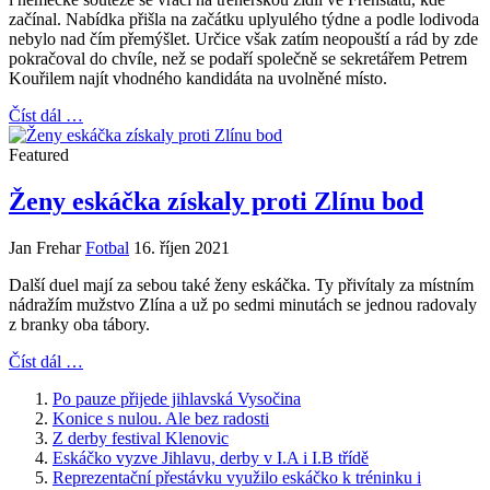
začínal. Nabídka přišla na začátku uplyulého týdne a podle lodivoda
nebylo nad čím přemýšlet. Určice však zatím neopouští a rád by zde
pokračoval do chvíle, než se podaří společně se sekretářem Petrem
Kouřilem najít vhodného kandidáta na uvolněné místo.
Číst dál …
Featured
Ženy eskáčka získaly proti Zlínu bod
Jan Frehar
Fotbal
16. říjen 2021
Další duel mají za sebou také ženy eskáčka. Ty přivítaly za místním
nádražím mužstvo Zlína a už po sedmi minutách se jednou radovaly
z branky oba tábory.
Číst dál …
Po pauze přijede jihlavská Vysočina
Konice s nulou. Ale bez radosti
Z derby festival Klenovic
Eskáčko vyzve Jihlavu, derby v I.A i I.B třídě
Reprezentační přestávku využilo eskáčko k tréninku i