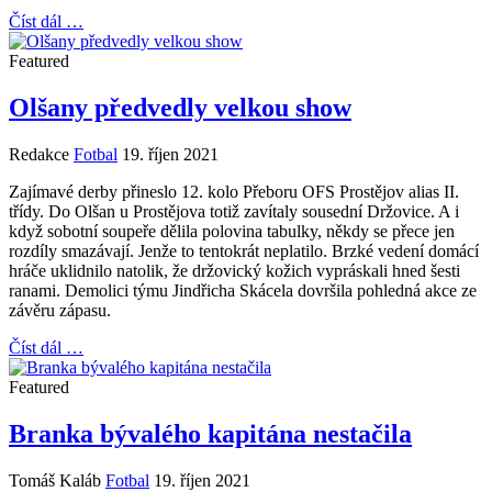
Číst dál …
Featured
Olšany předvedly velkou show
Redakce
Fotbal
19. říjen 2021
Zajímavé derby přineslo 12. kolo Přeboru OFS Prostějov alias II.
třídy. Do Olšan u Prostějova totiž zavítaly sousední Držovice. A i
když sobotní soupeře dělila polovina tabulky, někdy se přece jen
rozdíly smazávají. Jenže to tentokrát neplatilo. Brzké vedení domácí
hráče uklidnilo natolik, že držovický kožich vypráskali hned šesti
ranami. Demolici týmu Jindřicha Skácela dovršila pohledná akce ze
závěru zápasu.
Číst dál …
Featured
Branka bývalého kapitána nestačila
Tomáš Kaláb
Fotbal
19. říjen 2021