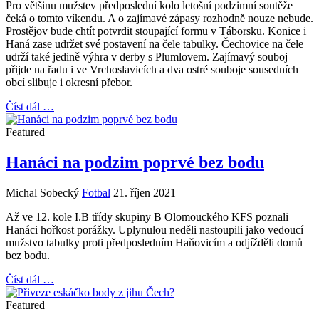
Pro většinu mužstev předposlední kolo letošní podzimní soutěže
čeká o tomto víkendu. A o zajímavé zápasy rozhodně nouze nebude.
Prostějov bude chtít potvrdit stoupající formu v Táborsku. Konice i
Haná zase udržet své postavení na čele tabulky. Čechovice na čele
udrží také jedině výhra v derby s Plumlovem. Zajímavý souboj
přijde na řadu i ve Vrchoslavicích a dva ostré souboje sousedních
obcí slibuje i okresní přebor.
Číst dál …
Featured
Hanáci na podzim poprvé bez bodu
Michal Sobecký
Fotbal
21. říjen 2021
Až ve 12. kole I.B třídy skupiny B Olomouckého KFS poznali
Hanáci hořkost porážky. Uplynulou neděli nastoupili jako vedoucí
mužstvo tabulky proti předposledním Haňovicím a odjížděli domů
bez bodu.
Číst dál …
Featured