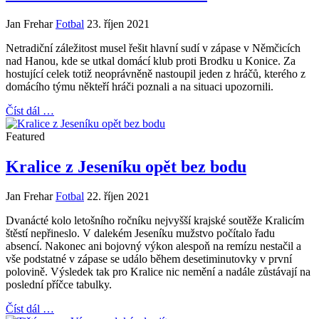
Jan Frehar
Fotbal
23. říjen 2021
Netradiční záležitost musel řešit hlavní sudí v zápase v Němčicích
nad Hanou, kde se utkal domácí klub proti Brodku u Konice. Za
hostující celek totiž neoprávněně nastoupil jeden z hráčů, kterého z
domácího týmu někteří hráči poznali a na situaci upozornili.
Číst dál …
Featured
Kralice z Jeseníku opět bez bodu
Jan Frehar
Fotbal
22. říjen 2021
Dvanácté kolo letošního ročníku nejvyšší krajské soutěže Kralicím
štěstí nepřineslo. V dalekém Jeseníku mužstvo počítalo řadu
absencí. Nakonec ani bojovný výkon alespoň na remízu nestačil a
vše podstatné v zápase se událo během desetiminutovky v první
polovině. Výsledek tak pro Kralice nic nemění a nadále zůstávají na
poslední příčce tabulky.
Číst dál …