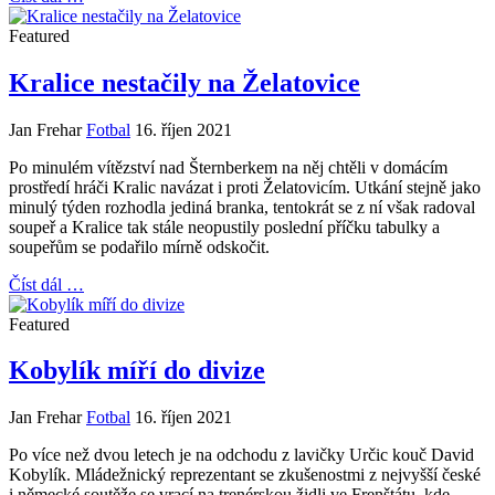
Featured
Kralice nestačily na Želatovice
Jan Frehar
Fotbal
16. říjen 2021
Po minulém vítězství nad Šternberkem na něj chtěli v domácím
prostředí hráči Kralic navázat i proti Želatovicím. Utkání stejně jako
minulý týden rozhodla jediná branka, tentokrát se z ní však radoval
soupeř a Kralice tak stále neopustily poslední příčku tabulky a
soupeřům se podařilo mírně odskočit.
Číst dál …
Featured
Kobylík míří do divize
Jan Frehar
Fotbal
16. říjen 2021
Po více než dvou letech je na odchodu z lavičky Určic kouč David
Kobylík. Mládežnický reprezentant se zkušenostmi z nejvyšší české
i německé soutěže se vrací na trenérskou židli ve Frenštátu, kde