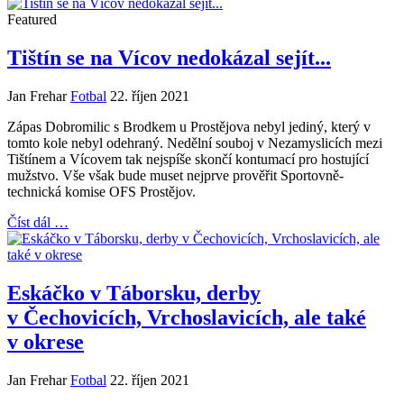
Featured
Tištín se na Vícov nedokázal sejít...
Jan Frehar
Fotbal
22. říjen 2021
Zápas Dobromilic s Brodkem u Prostějova nebyl jediný, který v
tomto kole nebyl odehraný. Nedělní souboj v Nezamyslicích mezi
Tištínem a Vícovem tak nejspíše skončí kontumací pro hostující
mužstvo. Vše však bude muset nejprve prověřit Sportovně-
technická komise OFS Prostějov.
Číst dál …
Eskáčko v Táborsku, derby
v Čechovicích, Vrchoslavicích, ale také
v okrese
Jan Frehar
Fotbal
22. říjen 2021