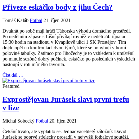
Přiveze eskáčko body z jihu Čech?
Tomáš Kaláb
Fotbal
21. říjen 2021
Dvakrát po sobě mají hráči Táborska výhodu domácího prostředí.
Po nedělním zápase s Líšní přivítají rovněž v neděli 24. října od
15:30 hodin na stadionu v Kvapilově ulici 1.SK Prostějov. Tím
dojde opět na konfrontaci dvou týmů, které se pohybují v horní
polovině tabulky. Zatímco pro Jihočechy je to vzhledem k umístění
po minulé sezóně dobrý počinek, eskáčko po posledních výsledcích
nastoupí v roli mírného favorita.
Číst dál …
Featured
Exprostějovan Jurásek slaví první trefu
v lize
Michal Sobecký
Fotbal
20. říjen 2021
Čekání trvalo, ale vyplatilo se. Jednadvacetiletý záložník David
Jurásek se poprvé střelecky prosadil v nejvyšší fotbalové soutěži.