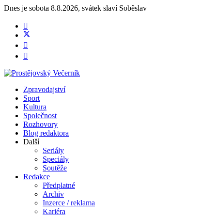
Dnes je
sobota 8.8.2026
,
svátek slaví
Soběslav
Zpravodajství
Sport
Kultura
Společnost
Rozhovory
Blog redaktora
Další
Seriály
Speciály
Soutěže
Redakce
Předplatné
Archiv
Inzerce / reklama
Kariéra