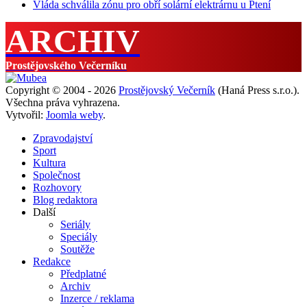
Vláda schválila zónu pro obří solární elektrárnu u Ptení
ARCHIV
Prostějovského Večerníku
Copyright © 2004 - 2026
Prostějovský Večerník
(Haná Press s.r.o.).
Všechna práva vyhrazena.
Vytvořil:
Joomla weby
.
Zpravodajství
Sport
Kultura
Společnost
Rozhovory
Blog redaktora
Další
Seriály
Speciály
Soutěže
Redakce
Předplatné
Archiv
Inzerce / reklama