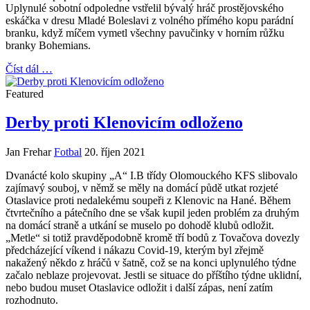
Uplynulé sobotní odpoledne vstřelil bývalý hráč prostějovského
eskáčka v dresu Mladé Boleslavi z volného přímého kopu parádní
branku, když míčem vymetl všechny pavučinky v horním růžku
branky Bohemians.
Číst dál …
Featured
Derby proti Klenovicím odloženo
Jan Frehar
Fotbal
20. říjen 2021
Dvanácté kolo skupiny „A“ I.B třídy Olomouckého KFS slibovalo
zajímavý souboj, v němž se měly na domácí půdě utkat rozjeté
Otaslavice proti nedalekému soupeři z Klenovic na Hané. Během
čtvrtečního a pátečního dne se však kupil jeden problém za druhým
na domácí straně a utkání se muselo po dohodě klubů odložit.
„Metle“ si totiž pravděpodobně kromě tří bodů z Tovačova dovezly
předcházející víkend i nákazu Covid-19, kterým byl zřejmě
nakažený někdo z hráčů v šatně, což se na konci uplynulého týdne
začalo neblaze projevovat. Jestli se situace do příštího týdne uklidní,
nebo budou muset Otaslavice odložit i další zápas, není zatím
rozhodnuto.