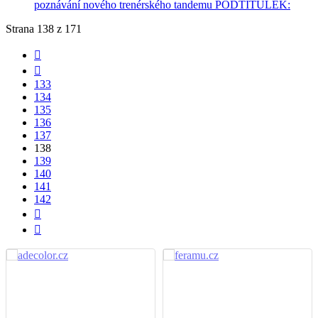
poznávání nového trenérského tandemu PODTITULEK:
Strana 138 z 171
133
134
135
136
137
138
139
140
141
142