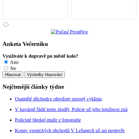
Anketa Večerníku
Využíváte k dopravě po městě kolo?
Ano
Ne
Nejčtenější články týdne
Osamělé důchodce ohrožuje sprostý cyklista
V kavárně řádil tento zloděj, Policie už jeho totožnost zná
Policisté hledají muže z fotografie
Konec vesnických obchodů V Lešanech už asi neotevře