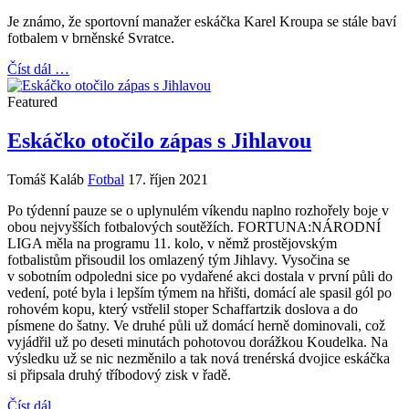
Je známo, že sportovní manažer eskáčka Karel Kroupa se stále baví
fotbalem v brněnské Svratce.
Číst dál …
Featured
Eskáčko otočilo zápas s Jihlavou
Tomáš Kaláb
Fotbal
17. říjen 2021
Po týdenní pauze se o uplynulém víkendu naplno rozhořely boje v
obou nejvyšších fotbalových soutěžích. FORTUNA:NÁRODNÍ
LIGA měla na programu 11. kolo, v němž prostějovským
fotbalistům přisoudil los omlazený tým Jihlavy. Vysočina se
v sobotním odpoledni sice po vydařené akci dostala v první půli do
vedení, poté byla i lepším týmem na hřišti, domácí ale spasil gól po
rohovém kopu, který vstřelil stoper Schaffartzik doslova a do
písmene do šatny. Ve druhé půli už domácí herně dominovali, což
vyjádřil už po deseti minutách pohotovou dorážkou Koudelka. Na
výsledku už se nic nezměnilo a tak nová trenérská dvojice eskáčka
si připsala druhý tříbodový zisk v řadě.
Číst dál …