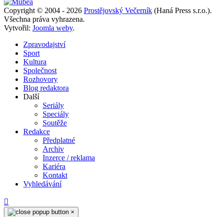
Copyright © 2004 - 2026
Prostějovský Večerník
(Haná Press s.r.o.).
Všechna práva vyhrazena.
Vytvořil:
Joomla weby
.
Zpravodajství
Sport
Kultura
Společnost
Rozhovory
Blog redaktora
Další
Seriály
Speciály
Soutěže
Redakce
Předplatné
Archiv
Inzerce / reklama
Kariéra
Kontakt
Vyhledávání
×