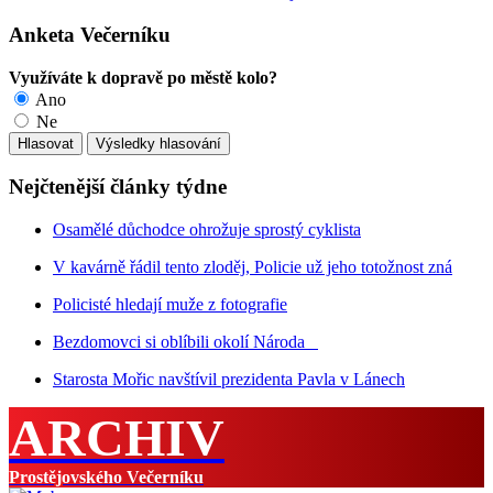
Anketa Večerníku
Využíváte k dopravě po městě kolo?
Ano
Ne
Nejčtenější články týdne
Osamělé důchodce ohrožuje sprostý cyklista
V kavárně řádil tento zloděj, Policie už jeho totožnost zná
Policisté hledají muže z fotografie
Bezdomovci si oblíbili okolí Národa
Starosta Mořic navštívil prezidenta Pavla v Lánech
ARCHIV
Prostějovského Večerníku