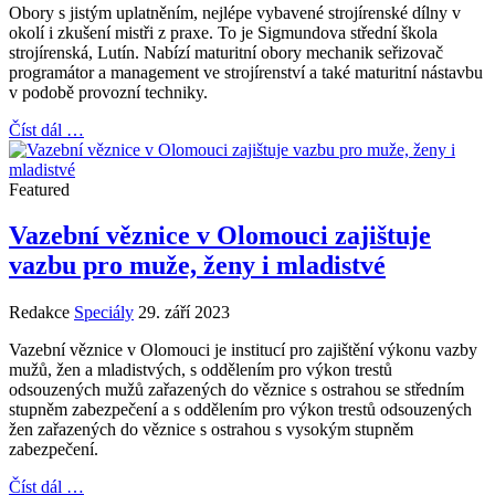
Obory s jistým uplatněním, nejlépe vybavené strojírenské dílny v
okolí i zkušení mistři z praxe. To je Sigmundova střední škola
strojírenská, Lutín. Nabízí maturitní obory mechanik seřizovač
programátor a management ve strojírenství a také maturitní nástavbu
v podobě provozní techniky.
Číst dál …
Featured
Vazební věznice v Olomouci zajištuje
vazbu pro muže, ženy i mladistvé
Redakce
Speciály
29. září 2023
Vazební věznice v Olomouci je institucí pro zajištění výkonu vazby
mužů, žen a mladistvých, s oddělením pro výkon trestů
odsouzených mužů zařazených do věznice s ostrahou se středním
stupněm zabezpečení a s oddělením pro výkon trestů odsouzených
žen zařazených do věznice s ostrahou s vysokým stupněm
zabezpečení.
Číst dál …