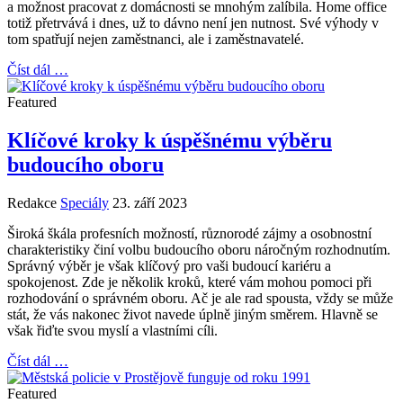
a možnost pracovat z domácnosti se mnohým zalíbila. Home office
totiž přetrvává i dnes, už to dávno není jen nutnost. Své výhody v
tom spatřují nejen zaměstnanci, ale i zaměstnavatelé.
Číst dál …
Featured
Klíčové kroky k úspěšnému výběru
budoucího oboru
Redakce
Speciály
23. září 2023
Široká škála profesních možností, různorodé zájmy a osobnostní
charakteristiky činí volbu budoucího oboru náročným rozhodnutím.
Správný výběr je však klíčový pro vaši budoucí kariéru a
spokojenost. Zde je několik kroků, které vám mohou pomoci při
rozhodování o správném oboru. Ač je ale rad spousta, vždy se může
stát, že vás nakonec život navede úplně jiným směrem. Hlavně se
však řiďte svou myslí a vlastními cíli.
Číst dál …
Featured