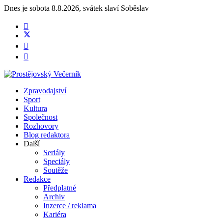
Dnes je
sobota 8.8.2026
,
svátek slaví
Soběslav
Zpravodajství
Sport
Kultura
Společnost
Rozhovory
Blog redaktora
Další
Seriály
Speciály
Soutěže
Redakce
Předplatné
Archiv
Inzerce / reklama
Kariéra