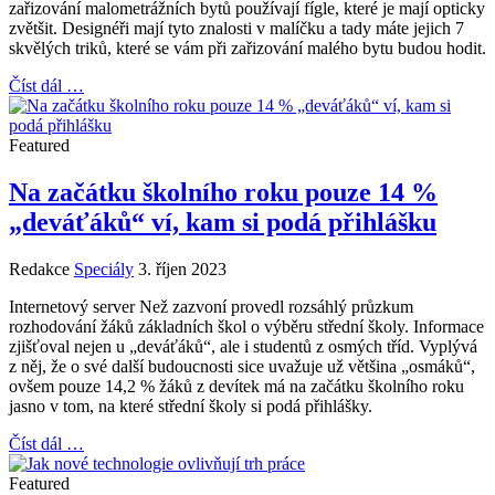
zařizování malometrážních bytů používají fígle, které je mají opticky
zvětšit. Designéři mají tyto znalosti v malíčku a tady máte jejich 7
skvělých triků, které se vám při zařizování malého bytu budou hodit.
Číst dál …
Featured
Na začátku školního roku pouze 14 %
„deváťáků“ ví, kam si podá přihlášku
Redakce
Speciály
3. říjen 2023
Internetový server Než zazvoní provedl rozsáhlý průzkum
rozhodování žáků základních škol o výběru střední školy. Informace
zjišťoval nejen u „deváťáků“, ale i studentů z osmých tříd. Vyplývá
z něj, že o své další budoucnosti sice uvažuje už většina „osmáků“,
ovšem pouze 14,2 % žáků z devítek má na začátku školního roku
jasno v tom, na které střední školy si podá přihlášky.
Číst dál …
Featured