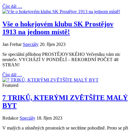
Číst dál …
Vše o hokejovém klubu SK Prostějov
1913 na jednom místě!
Jan Frehar
Speciály
20. říjen 2023
Se speciální přílohou PROSTĚJOVSKÉHO Večerníku vám nic
neuteče. VYCHÁZÍ V PONDĚLÍ – REKORDNÍ POČET 48
STRAN!
Číst dál …
Featured
7 TRIKŮ, KTERÝMI ZVĚTŠÍTE MALÝ
BYT
Redakce
Speciály
18. říjen 2023
V malých a stísněných prostorách se necítíme pohodlně. Proto se při