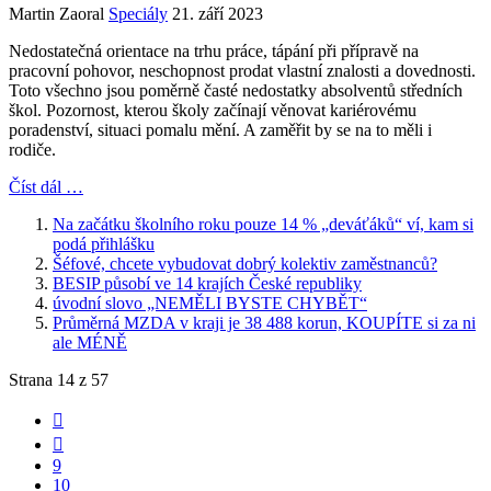
Martin Zaoral
Speciály
21. září 2023
Nedostatečná orientace na trhu práce, tápání při přípravě na
pracovní pohovor, neschopnost prodat vlastní znalosti a dovednosti.
Toto všechno jsou poměrně časté nedostatky absolventů středních
škol. Pozornost, kterou školy začínají věnovat kariérovému
poradenství, situaci pomalu mění. A zaměřit by se na to měli i
rodiče.
Číst dál …
Na začátku školního roku pouze 14 % „deváťáků“ ví, kam si
podá přihlášku
Šéfové, chcete vybudovat dobrý kolektiv zaměstnanců?
BESIP působí ve 14 krajích České republiky
úvodní slovo „NEMĚLI BYSTE CHYBĚT“
Průměrná MZDA v kraji je 38 488 korun, KOUPÍTE si za ni
ale MÉNĚ
Strana 14 z 57
9
10