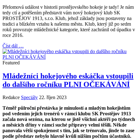
Přelomová událost v historii prostějovského hokeje je tady! Je nám
tedy ctí a potěšením představit vám nový hokejový klub SK
PROSTĚJOV 1913, s.r.o. Klub, jehož základy jsou postaveny na
tradici a blízkém vztahu k našemu městu. Klub, který již po sedm
roků provozuje mládežnické kategorie, které zachránil od úpadku v
roce 2016.
Číst dál …
Featured
Mládežníci hokejového eskáčka vstoupili
do dalšího ročníku PLNI OČEKÁVÁNÍ
Redakce
Speciály
22. říjen 2023
Téměř půlroční přestávka je minulostí a mladým hokejistům
pod vedením jejich trenérů v rámci klubu SK Prostějov 1913
začala nová sezóna, na kterou se jistě všichni aktéři po týdnech
a měsících dřiny v rámci suché přípravy velmi těšili. Někde
panovala větší spokojenost s tím, jak se trénovalo, jinde to zase
podle představ nebylo hlavně kvůli nižším počtům účastníků.