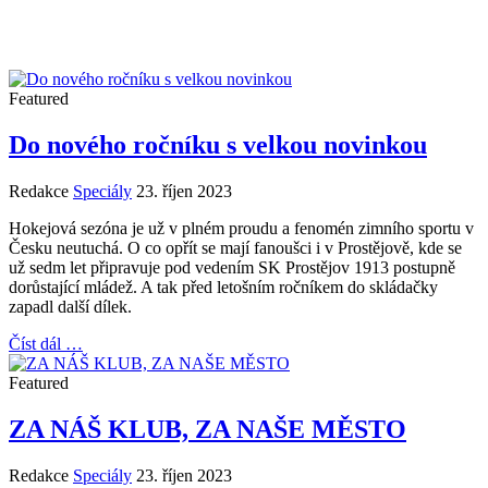
Featured
Do nového ročníku s velkou novinkou
Redakce
Speciály
23. říjen 2023
Hokejová sezóna je už v plném proudu a fenomén zimního sportu v
Česku neutuchá. O co opřít se mají fanoušci i v Prostějově, kde se
už sedm let připravuje pod vedením SK Prostějov 1913 postupně
dorůstající mládež. A tak před letošním ročníkem do skládačky
zapadl další dílek.
Číst dál …
Featured
ZA NÁŠ KLUB, ZA NAŠE MĚSTO
Redakce
Speciály
23. říjen 2023