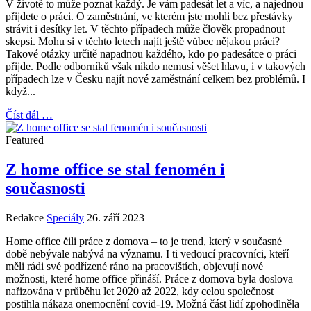
V životě to může poznat každý. Je vám padesát let a víc, a najednou
přijdete o práci. O zaměstnání, ve kterém jste mohli bez přestávky
strávit i desítky let. V těchto případech může člověk propadnout
skepsi. Mohu si v těchto letech najít ještě vůbec nějakou práci?
Takové otázky určitě napadnou každého, kdo po padesátce o práci
přijde. Podle odborníků však nikdo nemusí věšet hlavu, i v takových
případech lze v Česku najít nové zaměstnání celkem bez problémů. I
když...
Číst dál …
Featured
Z home office se stal fenomén i
současnosti
Redakce
Speciály
26. září 2023
Home office čili práce z domova – to je trend, který v současné
době nebývale nabývá na významu. I ti vedoucí pracovníci, kteří
měli rádi své podřízené ráno na pracovištích, objevují nové
možnosti, které home office přináší. Práce z domova byla doslova
nařizována v průběhu let 2020 až 2022, kdy celou společnost
postihla nákaza onemocnění covid-19. Možná část lidí zpohodlněla